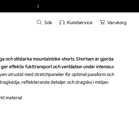
Sök
Kundservice
Varukorg
ga och slitstarka mountainbike-shorts. Shortsen är gjorda 
ga och slitstarka mountainbike-shorts. Shortsen är gjorda 
m ger effektiv fukttransport och ventilation under intensiva 
m ger effektiv fukttransport och ventilation under intensiva 
ven utrustat med stretchpaneler för optimal passform och 
ven utrustat med stretchpaneler för optimal passform och 
dragkedja, reflekterande detaljer och dragsko i midjan.

dragkedja, reflekterande detaljer och dragsko i midjan.

rkt material

rkt material
