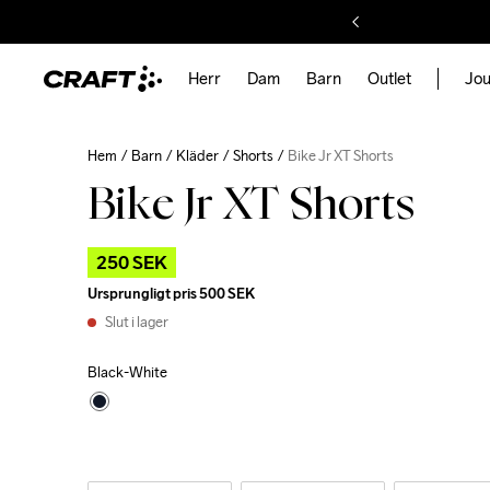
Herr
Dam
Barn
Outlet
Jou
Hem
Barn
Kläder
Shorts
Bike Jr XT Shorts
Bike Jr XT Shorts
250 SEK
Ursprungligt pris
500 SEK
Slut i lager
Black-White