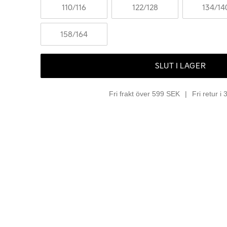
110
/116
122
/128
134
/14
158
/164
SLUT I LAGER
Fri frakt över 599 SEK
Fri retur i