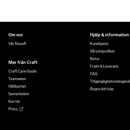
Om oss
Hjälp & information
Vår filosofi
Kundtjänst
Våra köpvillkor
Retur
Mer från Craft
Frakt & Leverans
Craft Care Guide
FAQ
Teamwear
Tillgänglighets­redogöre
Hållbarhet
Ångra ditt köp
Samarbeten
Karriär
Press