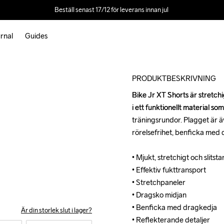
Beställ senast 17/12 för leverans innan jul 
rnal
Guides
Outlet
PRODUKTBESKRIVNING
Bike Jr XT Shorts är stretchi
Bike Jr XT Shorts är stretchi
i ett funktionellt material so
i ett funktionellt material so
träningsrundor. Plagget är ä
träningsrundor. Plagget är ä
rörelsefrihet, benficka med 
rörelsefrihet, benficka med 
• Mjukt, stretchigt och slitsta
• Mjukt, stretchigt och slitsta
• Effektiv fukttransport

• Effektiv fukttransport

• Stretchpaneler

• Stretchpaneler

• Dragsko midjan

• Dragsko midjan

• Benficka med dragkedja

• Benficka med dragkedja

Är din storlek slut i lager?
• Reflekterande detaljer

• Reflekterande detaljer
