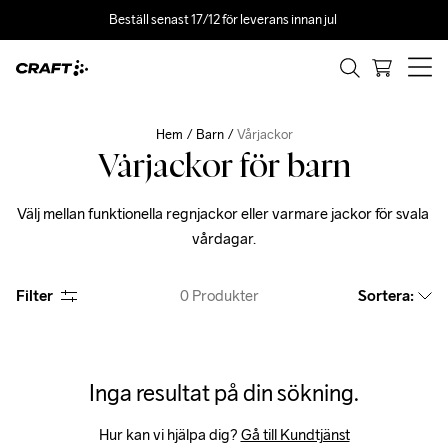
Beställ senast 17/12 för leverans innan jul 
Hem
Barn
Vårjackor
Vårjackor för barn
Välj mellan funktionella regnjackor eller varmare jackor för svala 
vårdagar.
Filter
0
Produkter
Sortera
:
Inga resultat på din sökning.
Hur kan vi hjälpa dig? 
Gå till Kundtjänst