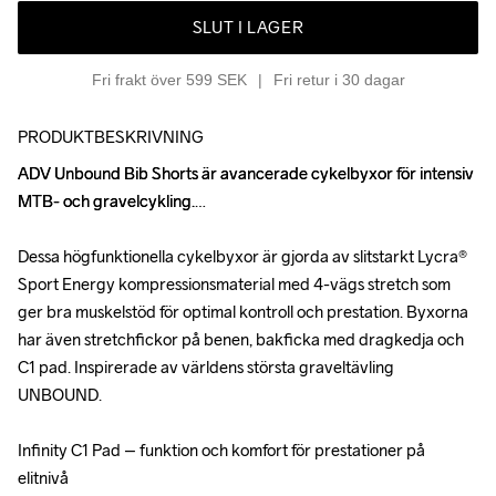
SLUT I LAGER
Fri frakt över 599 SEK
Fri retur i 30 dagar
PRODUKTBESKRIVNING
ADV Unbound Bib Shorts är avancerade cykelbyxor för intensiv 
ADV Unbound Bib Shorts är avancerade cykelbyxor för intensiv 
MTB- och gravelcykling.

MTB- och gravelcykling.

Dessa högfunktionella cykelbyxor är gjorda av slitstarkt Lycra® 
Dessa högfunktionella cykelbyxor är gjorda av slitstarkt Lycra® 
Sport Energy kompressionsmaterial med 4-vägs stretch som 
Sport Energy kompressionsmaterial med 4-vägs stretch som 
ger bra muskelstöd för optimal kontroll och prestation. Byxorna 
ger bra muskelstöd för optimal kontroll och prestation. Byxorna 
har även stretchfickor på benen, bakficka med dragkedja och 
har även stretchfickor på benen, bakficka med dragkedja och 
C1 pad. Inspirerade av världens största graveltävling 
C1 pad. Inspirerade av världens största graveltävling 
UNBOUND.

UNBOUND.

Infinity C1 Pad – funktion och komfort för prestationer på 
Infinity C1 Pad – funktion och komfort för prestationer på 
elitnivå

elitnivå
