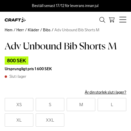
Beställ senast 17/12 för leverans innan jul 
Hem
Herr
Kläder
Bibs
Adv Unbound Bib Shorts M
Adv Unbound Bib Shorts M
Outlet
800 SEK
Ursprungligt pris
1 600 SEK
Slut i lager
Är din storlek slut i lager?
XS
S
M
L
XL
XXL