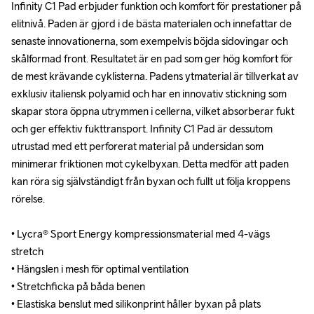
Infinity C1 Pad erbjuder funktion och komfort för prestationer på 
Infinity C1 Pad erbjuder funktion och komfort för prestationer på 
elitnivå. Paden är gjord i de bästa materialen och innefattar de 
elitnivå. Paden är gjord i de bästa materialen och innefattar de 
senaste innovationerna, som exempelvis böjda sidovingar och 
senaste innovationerna, som exempelvis böjda sidovingar och 
skålformad front. Resultatet är en pad som ger hög komfort för 
skålformad front. Resultatet är en pad som ger hög komfort för 
de mest krävande cyklisterna. Padens ytmaterial är tillverkat av 
de mest krävande cyklisterna. Padens ytmaterial är tillverkat av 
exklusiv italiensk polyamid och har en innovativ stickning som 
exklusiv italiensk polyamid och har en innovativ stickning som 
skapar stora öppna utrymmen i cellerna, vilket absorberar fukt 
skapar stora öppna utrymmen i cellerna, vilket absorberar fukt 
och ger effektiv fukttransport. Infinity C1 Pad är dessutom 
och ger effektiv fukttransport. Infinity C1 Pad är dessutom 
utrustad med ett perforerat material på undersidan som 
utrustad med ett perforerat material på undersidan som 
minimerar friktionen mot cykelbyxan. Detta medför att paden 
minimerar friktionen mot cykelbyxan. Detta medför att paden 
kan röra sig självständigt från byxan och fullt ut följa kroppens 
kan röra sig självständigt från byxan och fullt ut följa kroppens 
rörelse.

rörelse.

• Lycra® Sport Energy kompressionsmaterial med 4-vägs 
• Lycra® Sport Energy kompressionsmaterial med 4-vägs 
stretch

stretch

• Hängslen i mesh för optimal ventilation

• Hängslen i mesh för optimal ventilation

• Stretchficka på båda benen

• Stretchficka på båda benen

• Elastiska benslut med silikonprint håller byxan på plats

• Elastiska benslut med silikonprint håller byxan på plats
