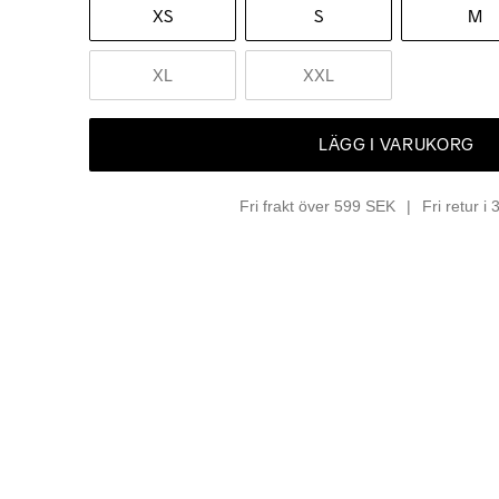
XS
S
M
XL
XXL
LÄGG I VARUKORG
Fri frakt över 599 SEK
Fri retur i