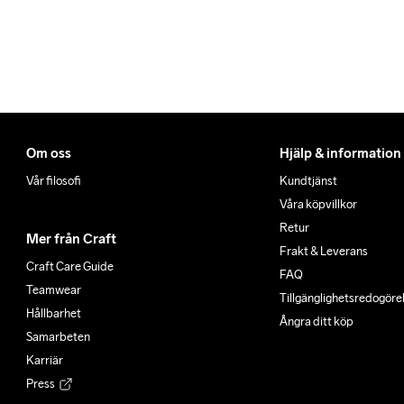
Om oss
Hjälp & information
Vår filosofi
Kundtjänst
Våra köpvillkor
Retur
Mer från Craft
Frakt & Leverans
Craft Care Guide
FAQ
Teamwear
Tillgänglighets­redogöre
Hållbarhet
Ångra ditt köp
Samarbeten
Karriär
Press