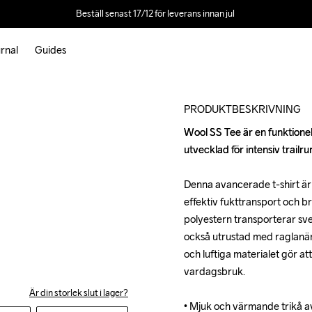
Beställ senast 17/12 för leverans innan jul 
rnal
Guides
Outlet
PRODUKTBESKRIVNING
Wool SS Tee är en funktionell 
Wool SS Tee är en funktionell 
utvecklad för intensiv trailrun
utvecklad för intensiv trailrun
Denna avancerade t-shirt är g
Denna avancerade t-shirt är g
effektiv fukttransport och b
effektiv fukttransport och b
polyestern transporterar sve
polyestern transporterar sve
också utrustad med raglanärma
också utrustad med raglanärma
och luftiga materialet gör at
och luftiga materialet gör at
vardagsbruk.

vardagsbruk.

Är din storlek slut i lager?
• Mjuk och värmande trikå av
• Mjuk och värmande trikå av