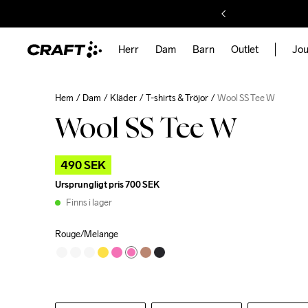
Herr
Dam
Barn
Outlet
Jou
Hem
Dam
Kläder
T-shirts & Tröjor
Wool SS Tee W
Wool SS Tee W
490 SEK
Ursprungligt pris
700 SEK
Finns i lager
Rouge/Melange