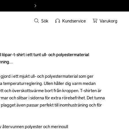
Sök
Kundservice
Varukorg
löpar-t-shirt i ett tunt ull- och polyestermaterial 
löpar-t-shirt i ett tunt ull- och polyestermaterial 
ning.

ning.

jord i ett mjukt ull- och polyestermaterial som ger 
jord i ett mjukt ull- och polyestermaterial som ger 
ra temperaturreglering. Ullen håller dig varm medan 
ra temperaturreglering. Ullen håller dig varm medan 
tt och överskottsvärme bort från kroppen. T-shirten är 
tt och överskottsvärme bort från kroppen. T-shirten är 
r och slitsar i sidorna för extra rörelsefrihet. Det tunna 
r och slitsar i sidorna för extra rörelsefrihet. Det tunna 
t plagget även passar perfekt till inomhusträning och för 
t plagget även passar perfekt till inomhusträning och för 
 återvunnen polyester och merinoull  

 återvunnen polyester och merinoull  
