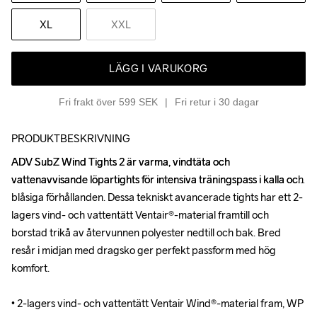
XL
XXL
LÄGG I VARUKORG
Fri frakt över 599 SEK
Fri retur i 30 dagar
PRODUKTBESKRIVNING
ADV SubZ Wind Tights 2 är varma, vindtäta och 
ADV SubZ Wind Tights 2 är varma, vindtäta och 
vattenavvisande löpartights för intensiva träningspass i kalla och 
vattenavvisande löpartights för intensiva träningspass i kalla och 
blåsiga förhållanden. Dessa tekniskt avancerade tights har ett 2-
blåsiga förhållanden. Dessa tekniskt avancerade tights har ett 2-
lagers vind- och vattentätt Ventair®-material framtill och 
lagers vind- och vattentätt Ventair®-material framtill och 
borstad trikå av återvunnen polyester nedtill och bak. Bred 
borstad trikå av återvunnen polyester nedtill och bak. Bred 
resår i midjan med dragsko ger perfekt passform med hög 
resår i midjan med dragsko ger perfekt passform med hög 
komfort.

komfort.

• 2-lagers vind- och vattentätt Ventair Wind®-material fram, WP 
• 2-lagers vind- och vattentätt Ventair Wind®-material fram, WP 