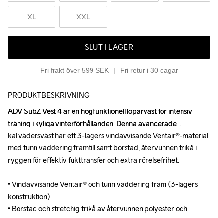
XL
XXL
SLUT I LAGER
Fri frakt över 599 SEK
Fri retur i 30 dagar
PRODUKTBESKRIVNING
ADV SubZ Vest 4 är en högfunktionell löparväst för intensiv 
ADV SubZ Vest 4 är en högfunktionell löparväst för intensiv 
träning i kyliga vinterförhållanden. Denna avancerade 
träning i kyliga vinterförhållanden. Denna avancerade 
kallvädersväst har ett 3-lagers vindavvisande Ventair®-material 
kallvädersväst har ett 3-lagers vindavvisande Ventair®-material 
med tunn vaddering framtill samt borstad, återvunnen trikå i 
med tunn vaddering framtill samt borstad, återvunnen trikå i 
ryggen för effektiv fukttransfer och extra rörelsefrihet.

ryggen för effektiv fukttransfer och extra rörelsefrihet.

• Vindavvisande Ventair® och tunn vaddering fram (3-lagers 
• Vindavvisande Ventair® och tunn vaddering fram (3-lagers 
konstruktion)

konstruktion)

• Borstad och stretchig trikå av återvunnen polyester och 
• Borstad och stretchig trikå av återvunnen polyester och 