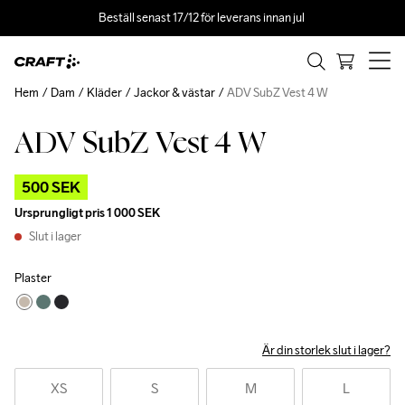
Beställ senast 17/12 för leverans innan jul 
Hem
Dam
Kläder
Jackor & västar
ADV SubZ Vest 4 W
ADV SubZ Vest 4 W
Outlet
500 SEK
Ursprungligt pris
1 000 SEK
Slut i lager
Plaster
Är din storlek slut i lager?
XS
S
M
L