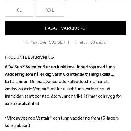
XL
XXL
LÄGG I VARUKORG
Fri frakt över 599 SEK
Fri retur i 30 dagar
PRODUKTBESKRIVNING
ADV SubZ Sweater 3 är en funktionell löpartröja med tunn 
ADV SubZ Sweater 3 är en funktionell löpartröja med tunn 
vaddering som håller dig varm vid intensiv träning i kalla 
vaddering som håller dig varm vid intensiv träning i kalla 
förhållanden. Denna avancerade kallväderströja har ett 
förhållanden. Denna avancerade kallväderströja har ett 
vindavvisande Ventair®-material och tunn vaddering på 
vindavvisande Ventair®-material och tunn vaddering på 
framsidan samt borstad, återvunnen trikå i ärmar och rygg för 
framsidan samt borstad, återvunnen trikå i ärmar och rygg för 
extra rörelsefrihet.

extra rörelsefrihet.

• Vindavvisande Ventair® och tunn vaddering fram (3-lagers 
• Vindavvisande Ventair® och tunn vaddering fram (3-lagers 
konstruktion)

konstruktion)
