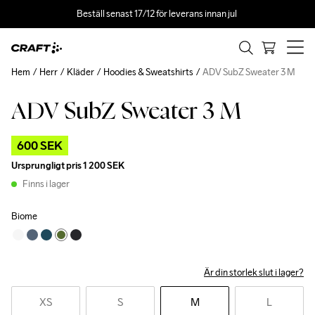
Beställ senast 17/12 för leverans innan jul 
Hem
Herr
Kläder
Hoodies & Sweatshirts
ADV SubZ Sweater 3 M
ADV SubZ Sweater 3 M
Outlet
600 SEK
Ursprungligt pris
1 200 SEK
Finns i lager
Biome
Är din storlek slut i lager?
XS
S
M
L