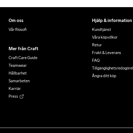
Om oss
Hjälp & information
Vår filosofi
Kundtjänst
Våra köpvillkor
Retur
Mer från Craft
Frakt & Leverans
Craft Care Guide
FAQ
Teamwear
Tillgänglighets­redogöre
Hållbarhet
Ångra ditt köp
Samarbeten
Karriär
Press