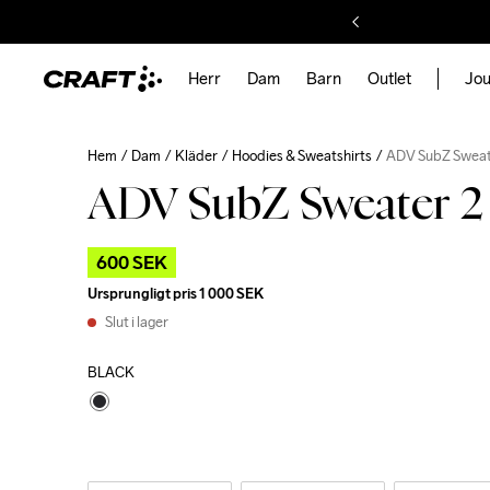
Herr
Dam
Barn
Outlet
Jou
Hem
Dam
Kläder
Hoodies & Sweatshirts
ADV SubZ Sweat
ADV SubZ Sweater 
600 SEK
Ursprungligt pris
1 000 SEK
Slut i lager
BLACK