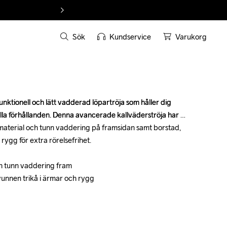
Sök
Kundservice
Varukorg
ktionell och lätt vadderad löpartröja som håller dig 
ktionell och lätt vadderad löpartröja som håller dig 
alla förhållanden. Denna avancerade kallväderströja har 
alla förhållanden. Denna avancerade kallväderströja har 
material och tunn vaddering på framsidan samt borstad, 
material och tunn vaddering på framsidan samt borstad, 
rygg för extra rörelsefrihet.

rygg för extra rörelsefrihet.

h tunn vaddering fram

h tunn vaddering fram

vunnen trikå i ärmar och rygg

vunnen trikå i ärmar och rygg
