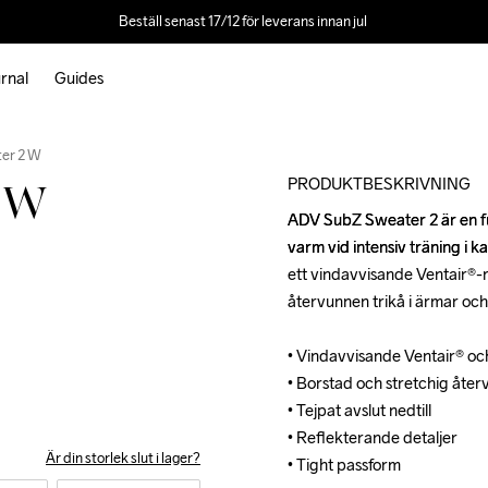
Beställ senast 17/12 för leverans innan jul 
rnal
Guides
Outlet
er 2 W
PRODUKTBESKRIVNING
2 W
ADV SubZ Sweater 2 är en fun
ADV SubZ Sweater 2 är en fun
varm vid intensiv träning i k
varm vid intensiv träning i k
ett vindavvisande Ventair®-
ett vindavvisande Ventair®-
återvunnen trikå i ärmar och 
återvunnen trikå i ärmar och 
• Vindavvisande Ventair® oc
• Vindavvisande Ventair® oc
• Borstad och stretchig åter
• Borstad och stretchig åter
• Tejpat avslut nedtill

• Tejpat avslut nedtill

• Reflekterande detaljer

• Reflekterande detaljer

Är din storlek slut i lager?
• Tight passform
• Tight passform