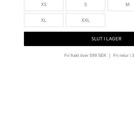
XS
S
M
XL
XXL
SLUT I LAGER
Fri frakt över 599 SEK
Fri retur i