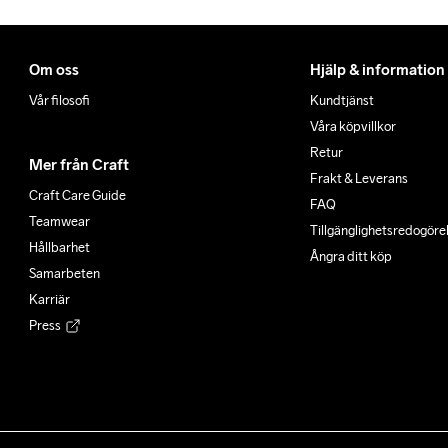
Om oss
Hjälp & information
Vår filosofi
Kundtjänst
Våra köpvillkor
Retur
Mer från Craft
Frakt & Leverans
Craft Care Guide
FAQ
Teamwear
Tillgänglighets­redogöre
Hållbarhet
Ångra ditt köp
Samarbeten
Karriär
Press