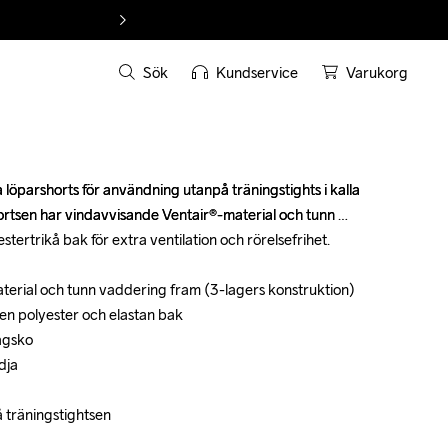
Sök
Kundservice
Varukorg
öparshorts för användning utanpå träningstights i kalla 
öparshorts för användning utanpå träningstights i kalla 
ortsen har vindavvisande Ventair®-material och tunn 
ortsen har vindavvisande Ventair®-material och tunn 
tertrikå bak för extra ventilation och rörelsefrihet.

tertrikå bak för extra ventilation och rörelsefrihet.

terial och tunn vaddering fram (3-lagers konstruktion)

terial och tunn vaddering fram (3-lagers konstruktion)

en polyester och elastan bak

en polyester och elastan bak

agsko

agsko

ja

ja

 träningstightsen

 träningstightsen
