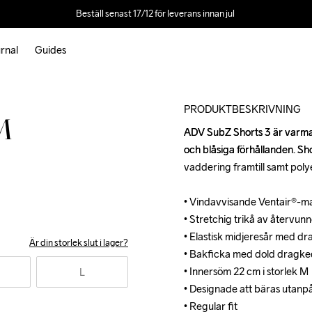
Beställ senast 17/12 för leverans innan jul 
rnal
Guides
Outlet
PRODUKTBESKRIVNING
M
ADV SubZ Shorts 3 är varma l
ADV SubZ Shorts 3 är varma l
och blåsiga förhållanden. Sh
och blåsiga förhållanden. Sh
vaddering framtill samt polyes
vaddering framtill samt polyes
• Vindavvisande Ventair®-ma
• Vindavvisande Ventair®-ma
• Stretchig trikå av återvunn
• Stretchig trikå av återvunn
• Elastisk midjeresår med dr
• Elastisk midjeresår med dr
Är din storlek slut i lager?
• Bakficka med dold dragked
• Bakficka med dold dragked
• Innersöm 22 cm i storlek M

• Innersöm 22 cm i storlek M

L
• Designade att bäras utanpå
• Designade att bäras utanpå
• Regular fit
• Regular fit