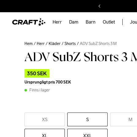
Herr
Dam
Barn
Outlet
Jou
Hem
Herr
Kläder
Shorts
ADV SubZ Shorts 3 M
ADV SubZ Shorts 3 
350 SEK
Ursprungligt pris
700 SEK
Finns i lager
XS
S
M
XL
XXL