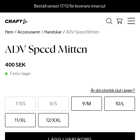
Beställ senast 17/12 för leverans innan jul 
Hem
Accessoarer
Handskar
ADV Speed Mitten
ADV Speed Mitten
400 SEK
Finns i lager
Är din storlek slut i lager?
7
/XS
8
/S
9
/M
10
/L
11
/XL
12
/XXL
LÄGG I VARUKORG