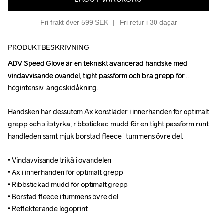
Fri frakt över 599 SEK
Fri retur i 30 dagar
PRODUKTBESKRIVNING
ADV Speed Glove är en tekniskt avancerad handske med 
ADV Speed Glove är en tekniskt avancerad handske med 
vindavvisande ovandel, tight passform och bra grepp för 
vindavvisande ovandel, tight passform och bra grepp för 
högintensiv längdskidåkning. 

högintensiv längdskidåkning. 

Handsken har dessutom Ax konstläder i innerhanden för optimalt 
Handsken har dessutom Ax konstläder i innerhanden för optimalt 
grepp och slitstyrka, ribbstickad mudd för en tight passform runt 
grepp och slitstyrka, ribbstickad mudd för en tight passform runt 
handleden samt mjuk borstad fleece i tummens övre del.

handleden samt mjuk borstad fleece i tummens övre del.

• Vindavvisande trikå i ovandelen 

• Vindavvisande trikå i ovandelen 

• Ax i innerhanden för optimalt grepp

• Ax i innerhanden för optimalt grepp

• Ribbstickad mudd för optimalt grepp

• Ribbstickad mudd för optimalt grepp

• Borstad fleece i tummens övre del 

• Borstad fleece i tummens övre del 

• Reflekterande logoprint
• Reflekterande logoprint