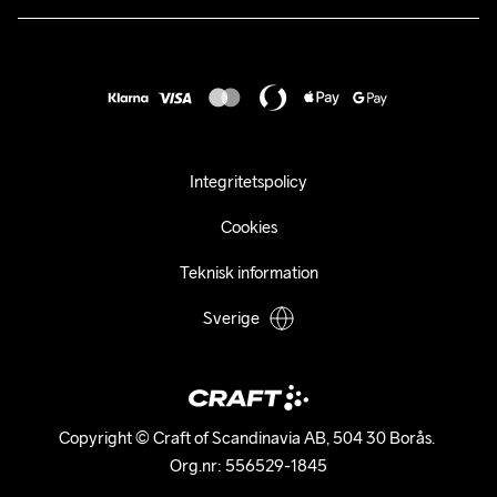
Retur
Karriär
customercare@craftsportswear.com
Frakt & Leverans
Press
+46 (0) 33 722 32 10
FAQ
Tillgänglighets­redogörelse
Ångra ditt köp
Integritetspolicy
Cookies
Teknisk information
Sverige
Copyright © Craft of Scandinavia AB, 504 30 Borås. 

Org.nr: 556529-1845