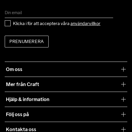
Klicka i för att acceptera våra 
användarvillkor
PRENUMERERA
Om oss
Vår filosofi
Mer från Craft
Craft Care Guide
Hjälp & information
Teamwear
Kundtjänst
Följ oss på
Hållbarhet
Våra köpvillkor
Samarbeten
Kontakta oss