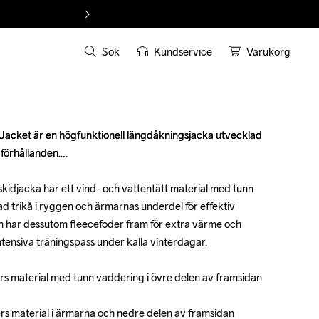
Sök
Kundservice
Varukorg
acket är en högfunktionell längdåkningsjacka utvecklad 
acket är en högfunktionell längdåkningsjacka utvecklad 
 förhållanden.

 förhållanden.

idjacka har ett vind- och vattentätt material med tunn 
idjacka har ett vind- och vattentätt material med tunn 
ad trikå i ryggen och ärmarnas underdel för effektiv 
ad trikå i ryggen och ärmarnas underdel för effektiv 
 har dessutom fleecefoder fram för extra värme och 
 har dessutom fleecefoder fram för extra värme och 
intensiva träningspass under kalla vinterdagar.

intensiva träningspass under kalla vinterdagar.

ers material med tunn vaddering i övre delen av framsidan 
ers material med tunn vaddering i övre delen av framsidan 
ers material i ärmarna och nedre delen av framsidan

ers material i ärmarna och nedre delen av framsidan
