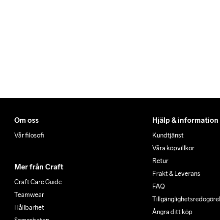
Du kan alltid ändra ditt ut
Do Not Bleach
Do Not Dry 
Do Not
när du får ditt trackingnumm
Clean
Om oss
Hjälp & information
Vår filosofi
Kundtjänst
Våra köpvillkor
Retur
Mer från Craft
Frakt & Leverans
Craft Care Guide
FAQ
Teamwear
Tillgänglighets­redogöre
Hållbarhet
Ångra ditt köp