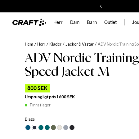
Herr
Dam
Barn
Outlet
Jou
Hem
Herr
Kläder
Jackor & Västar
ADV Nordic Training S
ADV Nordic Training
Speed Jacket M
800 SEK
Ursprungligt pris
1 600 SEK
Finns i lager
Blaze