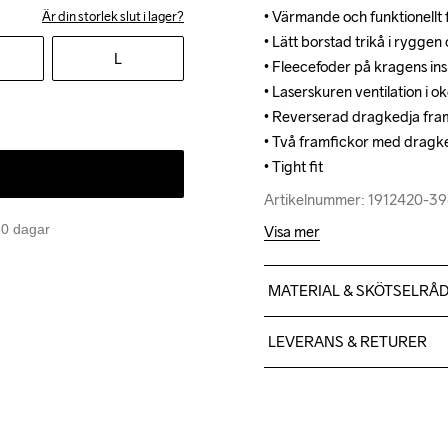
• Värmande och funktionellt 
• Värmande och funktionellt 
Är din storlek slut i lager?
• Lätt borstad trikå i rygge
• Lätt borstad trikå i rygge
L
• Fleecefoder på kragens ins
• Fleecefoder på kragens ins
• Laserskuren ventilation i ok
• Laserskuren ventilation i ok
• Reverserad dragkedja fram
• Reverserad dragkedja fram
• Två framfickor med dragke
• Två framfickor med dragke
• Tight fit
• Tight fit
Artikelnummer: 1912420-3
Artikelnummer: 1912420-3
 30 dagar
Visa mer
MATERIAL & SKÖTSELRÅ
Upper front body: 100% pol
LEVERANS & RETURER
100% polyurethane back 10
polyurethane back 100% po
Vi skickar med Postnord Mypa
599;-.
Givetvis har du gratis retur