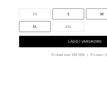
XS
S
M
XL
XXL
LÄGG I VARUKORG
Fri frakt över 599 SEK
Fri retur i