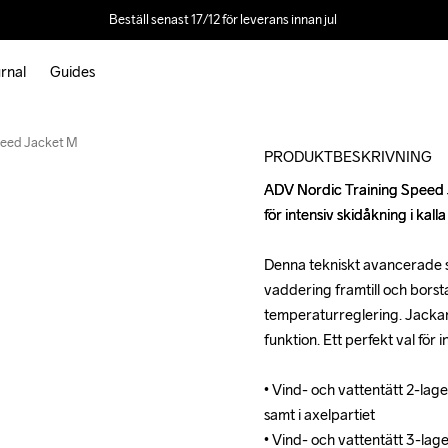
Beställ senast 17/12 för leverans innan jul 
rnal
Guides
Outlet
peed Jacket M
PRODUKTBESKRIVNING
ADV Nordic Training Speed J
ADV Nordic Training Speed J
för intensiv skidåkning i kalla
för intensiv skidåkning i kalla
Denna tekniskt avancerade sk
Denna tekniskt avancerade sk
vaddering framtill och borst
vaddering framtill och borst
temperaturreglering. Jackan
temperaturreglering. Jackan
funktion. Ett perfekt val för 
funktion. Ett perfekt val för 
• Vind- och vattentätt 2-lag
• Vind- och vattentätt 2-lag
samt i axelpartiet

samt i axelpartiet

• Vind- och vattentätt 3-lag
• Vind- och vattentätt 3-lag