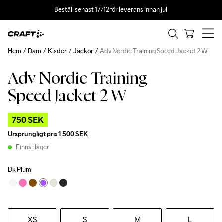
Beställ senast 17/12 för leverans innan jul 
Hem
Dam
Kläder
Jackor
Adv Nordic Training Speed Jacket 2 W
Adv Nordic Training
Outlet
Speed Jacket 2 W
750 SEK
Ursprungligt pris
1 500 SEK
Finns i lager
Dk Plum
XS
S
M
L