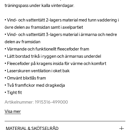
träningspass under kalla vinterdagar.

träningspass under kalla vinterdagar.

• Vind- och vattentätt 2-lagers material med tunn vaddering i 
• Vind- och vattentätt 2-lagers material med tunn vaddering i 
övre delen av framsidan samt i axelpartiet

övre delen av framsidan samt i axelpartiet

• Vind- och vattentätt 3-lagers material i ärmarna och nedre 
• Vind- och vattentätt 3-lagers material i ärmarna och nedre 
delen av framsidan

delen av framsidan

• Värmande och funktionellt fleecefoder fram

• Värmande och funktionellt fleecefoder fram

• Lätt borstad trikå i ryggen och ärmarnas underdel

• Lätt borstad trikå i ryggen och ärmarnas underdel

• Fleecefoder på kragens insida för värme och komfort

• Fleecefoder på kragens insida för värme och komfort

• Laserskuren ventilation i oket bak

• Laserskuren ventilation i oket bak

• Omvänt blixtlås fram

• Omvänt blixtlås fram

• Två framfickor med dragkedja

• Två framfickor med dragkedja

• Tight fit
• Tight fit
Artikelnummer: 1915316-499000
Artikelnummer: 1915316-499000
Visa mer
MATERIAL & SKÖTSELRÅD