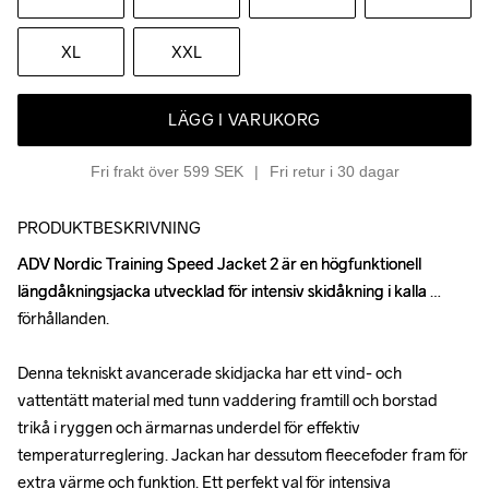
XL
XXL
LÄGG I VARUKORG
Fri frakt över 599 SEK
Fri retur i 30 dagar
PRODUKTBESKRIVNING
ADV Nordic Training Speed Jacket 2 är en högfunktionell 
ADV Nordic Training Speed Jacket 2 är en högfunktionell 
längdåkningsjacka utvecklad för intensiv skidåkning i kalla 
längdåkningsjacka utvecklad för intensiv skidåkning i kalla 
förhållanden.

förhållanden.

Denna tekniskt avancerade skidjacka har ett vind- och 
Denna tekniskt avancerade skidjacka har ett vind- och 
vattentätt material med tunn vaddering framtill och borstad 
vattentätt material med tunn vaddering framtill och borstad 
trikå i ryggen och ärmarnas underdel för effektiv 
trikå i ryggen och ärmarnas underdel för effektiv 
temperaturreglering. Jackan har dessutom fleecefoder fram för 
temperaturreglering. Jackan har dessutom fleecefoder fram för 
extra värme och funktion. Ett perfekt val för intensiva 
extra värme och funktion. Ett perfekt val för intensiva 