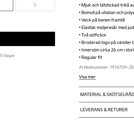
L
• Mjuk och tätstickad trikå 
• Mjuk och tätstickad trikå 
• Bomull på utsidan och polye
• Bomull på utsidan och polye
• Veck på benen framtill

• Veck på benen framtill

• Elastisk midjeresår med jus
• Elastisk midjeresår med jus
• Två sidfickor 

• Två sidfickor 

• Broderad logo på vänster b
• Broderad logo på vänster b
• Innersöm cirka 26 cm i stor
• Innersöm cirka 26 cm i stor
 30 dagar
• Regular fit
• Regular fit
Artikelnummer: 1914709-2
Artikelnummer: 1914709-2
Visa mer
MATERIAL & SKÖTSELRÅ
51% Polyamide Recycled, 4
LEVERANS & RETURER
Vi skickar med Postnord Mypa
599;-.
Do Not Bleach
Do Not Dry 
Iron