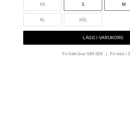
XS
S
M
XL
XXL
LÄGG I VARUKORG
Fri frakt över 599 SEK
Fri retur i