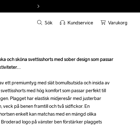
Sök
Kundservice
Varukorg
ka och sköna svettisshorts med sober design som passar 
ka och sköna svettisshorts med sober design som passar 
iviteter.

iviteter.

 av ett premiumtyg med slät bomullsutsida och insida av 
 av ett premiumtyg med slät bomullsutsida och insida av 
 svettisshorts med hög komfort som passar perfekt till 
 svettisshorts med hög komfort som passar perfekt till 
en. Plagget har elastisk midjeresår med justerbar 
en. Plagget har elastisk midjeresår med justerbar 
 veck på benen framtill och två sidfickor. En 
 veck på benen framtill och två sidfickor. En 
 shortsen enkelt kan matchas med en mängd olika 
 shortsen enkelt kan matchas med en mängd olika 
 Broderad logo på vänster ben förstärker plaggets 
 Broderad logo på vänster ben förstärker plaggets 