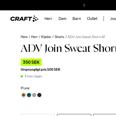
Herr
Dam
Barn
Outlet
Jou
Hem
Herr
Kläder
Shorts
ADV Join Sweat Shorts M
ADV Join Sweat Shor
350 SEK
Ursprungligt pris
500 SEK
Finns i lager
Prune