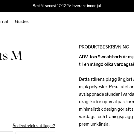
Beställ senast 17/12 för leverans innan jul 
rnal
Guides
Outlet
PRODUKTBESKRIVNING
ts M
ADV Join Sweatshorts är mju
ADV Join Sweatshorts är mju
till en mängd olika vardagsakt
till en mängd olika vardagsakt
Detta stilrena plagg är gjort
Detta stilrena plagg är gjort
mjuk polyester. Resultatet är
mjuk polyester. Resultatet är
avslappnade stunder i vardag
avslappnade stunder i vardag
dragsko för optimal passform,
dragsko för optimal passform,
minimalistisk design gör att
minimalistisk design gör att
vardags- och träningsplagg.
vardags- och träningsplagg.
premiumkänsla.

premiumkänsla.

Är din storlek slut i lager?