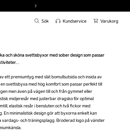
Sök
Kundservice
Varukorg
a och sköna svettisbyxor med sober design som passar 
a och sköna svettisbyxor med sober design som passar 
iviteter.

iviteter.

 av ett premiumtyg med slät bomullsutsida och insida av 
 av ett premiumtyg med slät bomullsutsida och insida av 
 en svettisbyxa med hög komfort som passar perfekt till 
 en svettisbyxa med hög komfort som passar perfekt till 
gen men även på vägen till och från gymmet eller 
gen men även på vägen till och från gymmet eller 
stisk midjeresår med justerbar dragsko för optimal 
stisk midjeresår med justerbar dragsko för optimal 
ill, elastisk resår i bensluten och två fickor med 
ill, elastisk resår i bensluten och två fickor med 
. En minimalistisk design gör att byxorna enkelt kan 
. En minimalistisk design gör att byxorna enkelt kan 
vardags- och träningsplagg. Broderad logo på vänster 
vardags- och träningsplagg. Broderad logo på vänster 
miumkänsla.

miumkänsla.
