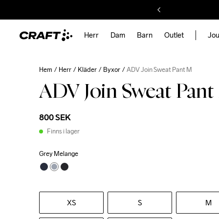
Herr
Dam
Barn
Outlet
Jou
Hem
Herr
Kläder
Byxor
ADV Join Sweat Pant M
ADV Join Sweat Pant
800 SEK
Finns i lager
Grey Melange
XS
S
M