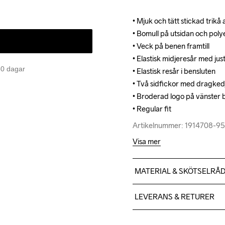
• Mjuk och tätt stickad trikå
• Mjuk och tätt stickad trikå
• Bomull på utsidan och polye
• Bomull på utsidan och polye
• Veck på benen framtill

• Veck på benen framtill

• Elastisk midjeresår med jus
• Elastisk midjeresår med jus
 30 dagar
• Elastisk resår i bensluten

• Elastisk resår i bensluten

• Två sidfickor med dragkedj
• Två sidfickor med dragkedj
• Broderad logo på vänster b
• Broderad logo på vänster b
• Regular fit
• Regular fit
Artikelnummer: 1914708-9
Artikelnummer: 1914708-9
Visa mer
MATERIAL & SKÖTSELRÅ
51% Polyester Recycle, 46%
LEVERANS & RETURER
Vi skickar med Postnord Mypa