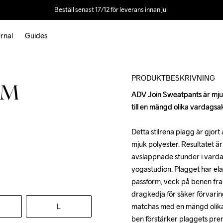
Beställ senast 17/12 för leverans innan jul 
rnal
Guides
PRODUKTBESKRIVNING
 M
ADV Join Sweatpants är mjuk
ADV Join Sweatpants är mjuk
till en mängd olika vardagsakt
till en mängd olika vardagsakt
Detta stilrena plagg är gjort
Detta stilrena plagg är gjort
mjuk polyester. Resultatet är
mjuk polyester. Resultatet är
avslappnade stunder i varda
avslappnade stunder i varda
yogastudion. Plagget har ela
yogastudion. Plagget har ela
passform, veck på benen framt
passform, veck på benen framt
dragkedja för säker förvaring
dragkedja för säker förvaring
L
matchas med en mängd olika 
matchas med en mängd olika 
ben förstärker plaggets pre
ben förstärker plaggets pre