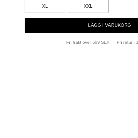
XL
XXL
LÄGG I VARUKORG
Fri frakt över 599 SEK
Fri retur i