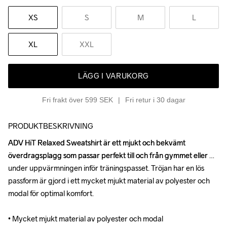
XS
S
M
L
XL
XXL
LÄGG I VARUKORG
Fri frakt över 599 SEK
Fri retur i 30 dagar
PRODUKTBESKRIVNING
ADV HiT Relaxed Sweatshirt är ett mjukt och bekvämt 
ADV HiT Relaxed Sweatshirt är ett mjukt och bekvämt 
överdragsplagg som passar perfekt till och från gymmet eller 
överdragsplagg som passar perfekt till och från gymmet eller 
under uppvärmningen inför träningspasset. Tröjan har en lös 
under uppvärmningen inför träningspasset. Tröjan har en lös 
passform är gjord i ett mycket mjukt material av polyester och 
passform är gjord i ett mycket mjukt material av polyester och 
modal för optimal komfort.

modal för optimal komfort.

• Mycket mjukt material av polyester och modal

• Mycket mjukt material av polyester och modal
