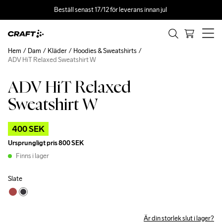
Beställ senast 17/12 för leverans innan jul 
Hem
Dam
Kläder
Hoodies & Sweatshirts
ADV HiT Relaxed Sweatshirt W
ADV HiT Relaxed
Outlet
Sweatshirt W
400 SEK
Ursprungligt pris
800 SEK
Finns i lager
Slate
Är din storlek slut i lager?