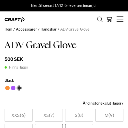
Beställ senast 17/12 för leverans innan jul 
Hem
Accessoarer
Handskar
ADV Gravel Glove
ADV Gravel Glove
500 SEK
Finns i lager
Black
Är din storlek slut i lager?
XXS(6)
XS(7)
S(8)
M(9)