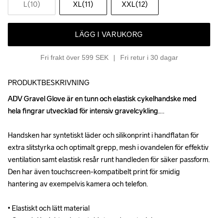
L(10)
XL(11)
XXL(12)
LÄGG I VARUKORG
Fri frakt över 599 SEK
Fri retur i 30 dagar
PRODUKTBESKRIVNING
ADV Gravel Glove är en tunn och elastisk cykelhandske med 
ADV Gravel Glove är en tunn och elastisk cykelhandske med 
hela fingrar utvecklad för intensiv gravelcykling.

hela fingrar utvecklad för intensiv gravelcykling.

Handsken har syntetiskt läder och silikonprint i handflatan för 
Handsken har syntetiskt läder och silikonprint i handflatan för 
extra slitstyrka och optimalt grepp, mesh i ovandelen för effektiv 
extra slitstyrka och optimalt grepp, mesh i ovandelen för effektiv 
ventilation samt elastisk resår runt handleden för säker passform. 
ventilation samt elastisk resår runt handleden för säker passform. 
Den har även touchscreen-kompatibelt print för smidig 
Den har även touchscreen-kompatibelt print för smidig 
hantering av exempelvis kamera och telefon.

hantering av exempelvis kamera och telefon.

• Elastiskt och lätt material

• Elastiskt och lätt material
