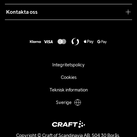
Våra köpvillkor
Samarbeten
Kontakta oss
Retur
Karriär
customercare@craftsportswear.com
Frakt & Leverans
Press
+46 (0) 33 722 32 10
FAQ
Tillgänglighets­redogörelse
Ångra ditt köp
Integritetspolicy
Cookies
Teknisk information
Sverige
Copyright © Craft of Scandinavia AB, 504 30 Borås. 
