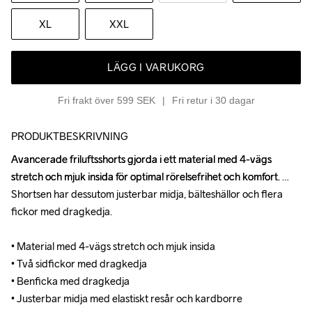
XL
XXL
LÄGG I VARUKORG
Fri frakt över 599 SEK
Fri retur i 30 dagar
PRODUKTBESKRIVNING
Avancerade friluftsshorts gjorda i ett material med 4-vägs 
Avancerade friluftsshorts gjorda i ett material med 4-vägs 
stretch och mjuk insida för optimal rörelsefrihet och komfort. 
stretch och mjuk insida för optimal rörelsefrihet och komfort. 
Shortsen har dessutom justerbar midja, bälteshällor och flera 
Shortsen har dessutom justerbar midja, bälteshällor och flera 
fickor med dragkedja. 

fickor med dragkedja. 

• Material med 4-vägs stretch och mjuk insida 

• Material med 4-vägs stretch och mjuk insida 

• Två sidfickor med dragkedja 

• Två sidfickor med dragkedja 

• Benficka med dragkedja 

• Benficka med dragkedja 

• Justerbar midja med elastiskt resår och kardborre 

• Justerbar midja med elastiskt resår och kardborre 
