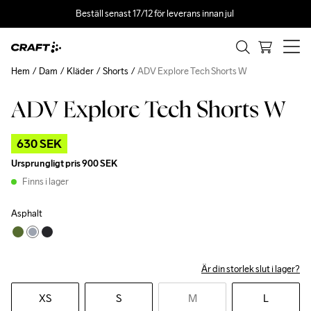
Beställ senast 17/12 för leverans innan jul 
Hem
Dam
Kläder
Shorts
ADV Explore Tech Shorts W
ADV Explore Tech Shorts W
Outlet
630 SEK
Ursprungligt pris
900 SEK
Finns i lager
Asphalt
Är din storlek slut i lager?
XS
S
M
L