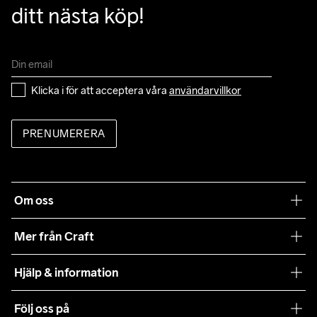
ditt nästa köp!
Klicka i för att acceptera våra 
användarvillkor
PRENUMERERA
Om oss
Vår filosofi
Mer från Craft
Craft Care Guide
Hjälp & information
Teamwear
Kundtjänst
Följ oss på
Hållbarhet