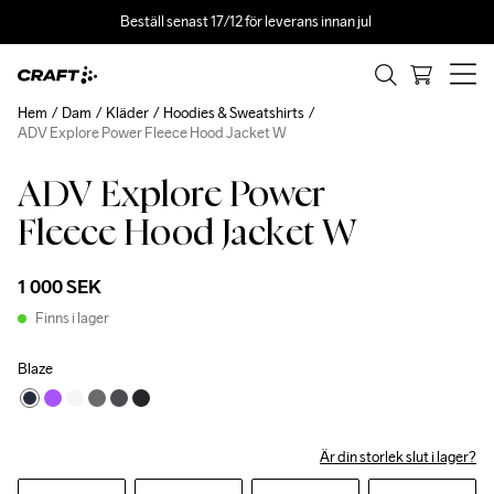
Beställ senast 17/12 för leverans innan jul 
Hem
Dam
Kläder
Hoodies & Sweatshirts
ADV Explore Power Fleece Hood Jacket W
ADV Explore Power
Fleece Hood Jacket W
1 000 SEK
Finns i lager
Blaze
Är din storlek slut i lager?