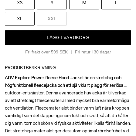
XS
S
M
L
XL
XXL
LÄGG I VARUKORG
Fri frakt över 599 SEK
Fri retur i 30 dagar
PRODUKTBESKRIVNING
ADV Explore Power fleece Hood Jacket är en stretchig och 
ADV Explore Power fleece Hood Jacket är en stretchig och 
högfunktionell fleecejacka och ett självklart plagg för seriösa 
högfunktionell fleecejacka och ett självklart plagg för seriösa 
outdoor-entusiaster. Denna avancerade huvjacka är tillverkad 
outdoor-entusiaster. Denna avancerade huvjacka är tillverkad 
av ett stretchigt fleecematerial med mycket bra värmeförmåga 
av ett stretchigt fleecematerial med mycket bra värmeförmåga 
och ventilation. Fleecematerialet binder varm luft nära kroppen 
och ventilation. Fleecematerialet binder varm luft nära kroppen 
samtidigt som det släpper igenom fukt och svett, så att du håller 
samtidigt som det släpper igenom fukt och svett, så att du håller 
dig varm, torr och skön vid fysiska aktiviteter i kalla förhållanden. 
dig varm, torr och skön vid fysiska aktiviteter i kalla förhållanden. 
Det stretchiga materialet ger dessutom optimal rörelsefrihet vid 
Det stretchiga materialet ger dessutom optimal rörelsefrihet vid 