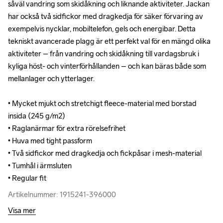
såväl vandring som skidåkning och liknande aktiviteter. Jackan 
såväl vandring som skidåkning och liknande aktiviteter. Jackan 
har också två sidfickor med dragkedja för säker förvaring av 
har också två sidfickor med dragkedja för säker förvaring av 
exempelvis nycklar, mobiltelefon, gels och energibar. Detta 
exempelvis nycklar, mobiltelefon, gels och energibar. Detta 
tekniskt avancerade plagg är ett perfekt val för en mängd olika 
tekniskt avancerade plagg är ett perfekt val för en mängd olika 
aktiviteter – från vandring och skidåkning till vardagsbruk i 
aktiviteter – från vandring och skidåkning till vardagsbruk i 
kyliga höst- och vinterförhållanden – och kan bäras både som 
kyliga höst- och vinterförhållanden – och kan bäras både som 
mellanlager och ytterlager. 

mellanlager och ytterlager. 

• Mycket mjukt och stretchigt fleece-material med borstad 
• Mycket mjukt och stretchigt fleece-material med borstad 
insida (245 g/m2) 

insida (245 g/m2) 

• Raglanärmar för extra rörelsefrihet 

• Raglanärmar för extra rörelsefrihet 

• Huva med tight passform 

• Huva med tight passform 

• Två sidfickor med dragkedja och fickpåsar i mesh-material 

• Två sidfickor med dragkedja och fickpåsar i mesh-material 

• Tumhål i ärmsluten 

• Tumhål i ärmsluten 

• Regular fit
• Regular fit
Artikelnummer: 1915241-396000
Artikelnummer: 1915241-396000
Visa mer