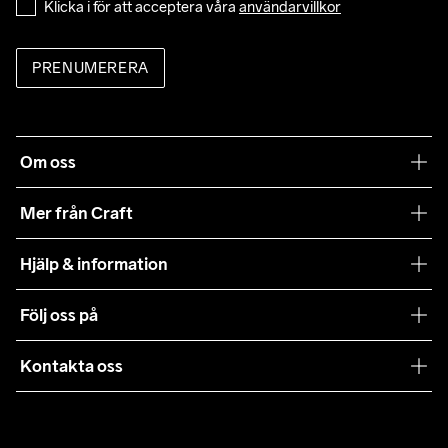
Klicka i för att acceptera våra 
användarvillkor
PRENUMERERA
Om oss
Vår filosofi
Mer från Craft
Craft Care Guide
Hjälp & information
Teamwear
Kundtjänst
Följ oss på
Hållbarhet
Våra köpvillkor
Samarbeten
Kontakta oss
Retur
Karriär
customercare@craftsportswear.com
Frakt & Leverans
Press
+46 (0) 33 722 32 10