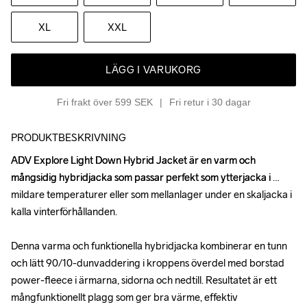
XL
XXL
LÄGG I VARUKORG
Fri frakt över 599 SEK
Fri retur i 30 dagar
PRODUKTBESKRIVNING
ADV Explore Light Down Hybrid Jacket är en varm och 
ADV Explore Light Down Hybrid Jacket är en varm och 
mångsidig hybridjacka som passar perfekt som ytterjacka i 
mångsidig hybridjacka som passar perfekt som ytterjacka i 
mildare temperaturer eller som mellanlager under en skaljacka i 
mildare temperaturer eller som mellanlager under en skaljacka i 
kalla vinterförhållanden.

kalla vinterförhållanden.

Denna varma och funktionella hybridjacka kombinerar en tunn 
Denna varma och funktionella hybridjacka kombinerar en tunn 
och lätt 90/10-dunvaddering i kroppens överdel med borstad 
och lätt 90/10-dunvaddering i kroppens överdel med borstad 
power-fleece i ärmarna, sidorna och nedtill. Resultatet är ett 
power-fleece i ärmarna, sidorna och nedtill. Resultatet är ett 
mångfunktionellt plagg som ger bra värme, effektiv 
mångfunktionellt plagg som ger bra värme, effektiv 