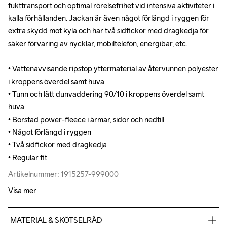
fukttransport och optimal rörelsefrihet vid intensiva aktiviteter i 
fukttransport och optimal rörelsefrihet vid intensiva aktiviteter i 
kalla förhållanden. Jackan är även något förlängd i ryggen för 
kalla förhållanden. Jackan är även något förlängd i ryggen för 
extra skydd mot kyla och har två sidfickor med dragkedja för 
extra skydd mot kyla och har två sidfickor med dragkedja för 
säker förvaring av nycklar, mobiltelefon, energibar, etc.

säker förvaring av nycklar, mobiltelefon, energibar, etc.

• Vattenavvisande ripstop yttermaterial av återvunnen polyester 
• Vattenavvisande ripstop yttermaterial av återvunnen polyester 
i kroppens överdel samt huva

i kroppens överdel samt huva

• Tunn och lätt dunvaddering 90/10 i kroppens överdel samt 
• Tunn och lätt dunvaddering 90/10 i kroppens överdel samt 
huva

huva

• Borstad power-fleece i ärmar, sidor och nedtill

• Borstad power-fleece i ärmar, sidor och nedtill

• Något förlängd i ryggen

• Något förlängd i ryggen

• Två sidfickor med dragkedja

• Två sidfickor med dragkedja

• Regular fit
• Regular fit
Artikelnummer: 1915257-999000
Artikelnummer: 1915257-999000
Visa mer
MATERIAL & SKÖTSELRÅD