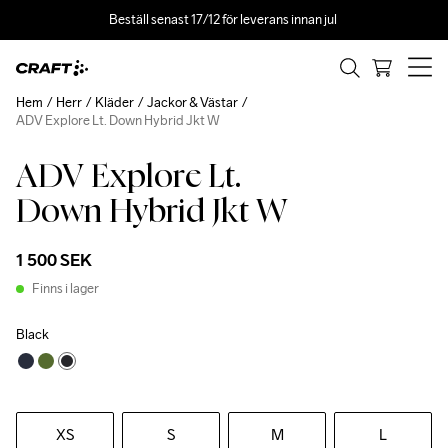
Beställ senast 17/12 för leverans innan jul 
Hem
Herr
Kläder
Jackor & Västar
ADV Explore Lt. Down Hybrid Jkt W
ADV Explore Lt.
Down Hybrid Jkt W
1 500 SEK
Finns i lager
Black
XS
S
M
L