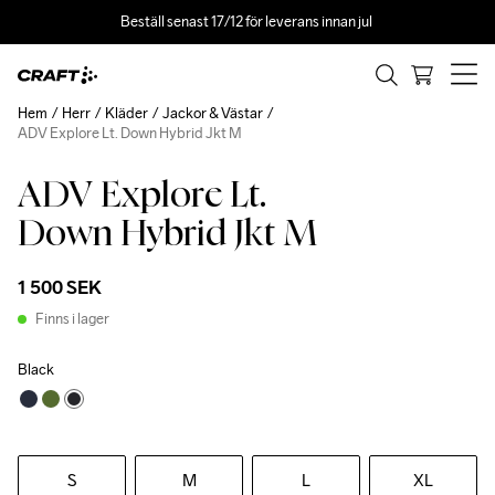
Beställ senast 17/12 för leverans innan jul 
Hem
Herr
Kläder
Jackor & Västar
ADV Explore Lt. Down Hybrid Jkt M
ADV Explore Lt.
Down Hybrid Jkt M
1 500 SEK
Finns i lager
Black
S
M
L
XL