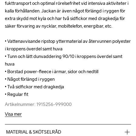
fukttransport och optimal rörelsefrihet vid intensiva aktiviteter i 
fukttransport och optimal rörelsefrihet vid intensiva aktiviteter i 
kalla förhållanden. Jackan är även något förlängd i ryggen för 
kalla förhållanden. Jackan är även något förlängd i ryggen för 
extra skydd mot kyla och har två sidfickor med dragkedja för 
extra skydd mot kyla och har två sidfickor med dragkedja för 
säker förvaring av nycklar, mobiltelefon, energibar, etc.

säker förvaring av nycklar, mobiltelefon, energibar, etc.

• Vattenavvisande ripstop yttermaterial av återvunnen polyester 
• Vattenavvisande ripstop yttermaterial av återvunnen polyester 
i kroppens överdel samt huva

i kroppens överdel samt huva

• Tunn och lätt dunvaddering 90/10 i kroppens överdel samt 
• Tunn och lätt dunvaddering 90/10 i kroppens överdel samt 
huva

huva

• Borstad power-fleece i ärmar, sidor och nedtill

• Borstad power-fleece i ärmar, sidor och nedtill

• Något förlängd i ryggen

• Något förlängd i ryggen

• Två sidfickor med dragkedja

• Två sidfickor med dragkedja

• Regular fit
• Regular fit
Artikelnummer: 1915256-999000
Artikelnummer: 1915256-999000
Visa mer
MATERIAL & SKÖTSELRÅD