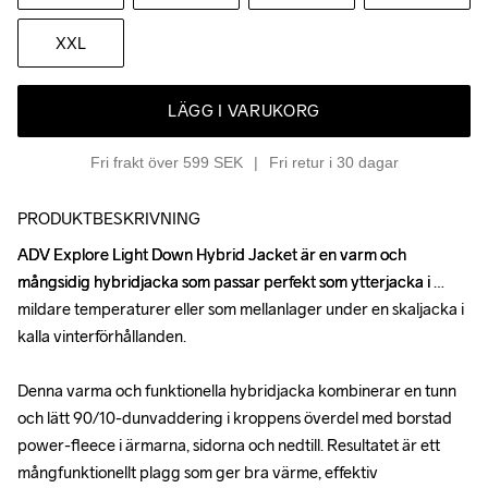
XXL
LÄGG I VARUKORG
Fri frakt över 599 SEK
Fri retur i 30 dagar
PRODUKTBESKRIVNING
ADV Explore Light Down Hybrid Jacket är en varm och 
ADV Explore Light Down Hybrid Jacket är en varm och 
mångsidig hybridjacka som passar perfekt som ytterjacka i 
mångsidig hybridjacka som passar perfekt som ytterjacka i 
mildare temperaturer eller som mellanlager under en skaljacka i 
mildare temperaturer eller som mellanlager under en skaljacka i 
kalla vinterförhållanden.

kalla vinterförhållanden.

Denna varma och funktionella hybridjacka kombinerar en tunn 
Denna varma och funktionella hybridjacka kombinerar en tunn 
och lätt 90/10-dunvaddering i kroppens överdel med borstad 
och lätt 90/10-dunvaddering i kroppens överdel med borstad 
power-fleece i ärmarna, sidorna och nedtill. Resultatet är ett 
power-fleece i ärmarna, sidorna och nedtill. Resultatet är ett 
mångfunktionellt plagg som ger bra värme, effektiv 
mångfunktionellt plagg som ger bra värme, effektiv 