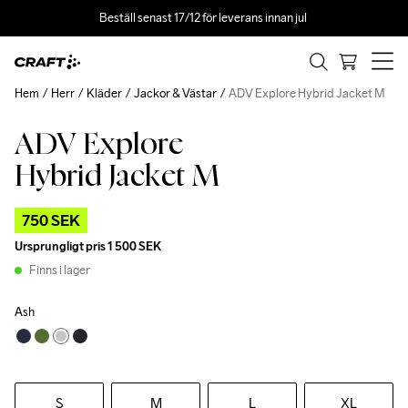
Beställ senast 17/12 för leverans innan jul 
Hem
Herr
Kläder
Jackor & Västar
ADV Explore Hybrid Jacket M
ADV Explore
Outlet
Recycled
Hybrid Jacket M
750 SEK
Ursprungligt pris
1 500 SEK
Finns i lager
Ash
S
M
L
XL