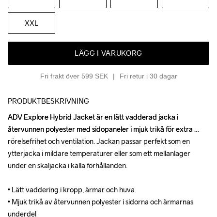
XXL
LÄGG I VARUKORG
Fri frakt över 599 SEK
Fri retur i 30 dagar
PRODUKTBESKRIVNING
ADV Explore Hybrid Jacket är en lätt vadderad jacka i 
ADV Explore Hybrid Jacket är en lätt vadderad jacka i 
återvunnen polyester med sidopaneler i mjuk trikå för extra 
återvunnen polyester med sidopaneler i mjuk trikå för extra 
rörelsefrihet och ventilation. Jackan passar perfekt som en 
rörelsefrihet och ventilation. Jackan passar perfekt som en 
ytterjacka i mildare temperaturer eller som ett mellanlager 
ytterjacka i mildare temperaturer eller som ett mellanlager 
under en skaljacka i kalla förhållanden.

under en skaljacka i kalla förhållanden.

• Lätt vaddering i kropp, ärmar och huva

• Lätt vaddering i kropp, ärmar och huva

• Mjuk trikå av återvunnen polyester i sidorna och ärmarnas 
• Mjuk trikå av återvunnen polyester i sidorna och ärmarnas 
underdel

underdel
