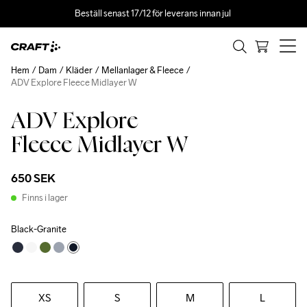
Beställ senast 17/12 för leverans innan jul 
Hem
Dam
Kläder
Mellanlager & Fleece
ADV Explore Fleece Midlayer W
ADV Explore
Recycled
Fleece Midlayer W
650 SEK
Finns i lager
Black-Granite
XS
S
M
L