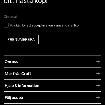
ditt nästa köp!
Klicka i för att acceptera våra 
användarvillkor
PRENUMERERA
Om oss
Vår filosofi
Mer från Craft
Craft Care Guide
Hjälp & information
Teamwear
Kundtjänst
Följ oss på
Hållbarhet
Våra köpvillkor