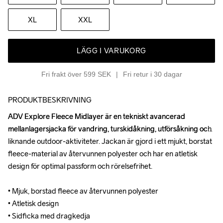
XL
XXL
LÄGG I VARUKORG
Fri frakt över 599 SEK
Fri retur i 30 dagar
PRODUKTBESKRIVNING
ADV Explore Fleece Midlayer är en tekniskt avancerad 
ADV Explore Fleece Midlayer är en tekniskt avancerad 
mellanlagersjacka för vandring, turskidåkning, utförsåkning och 
mellanlagersjacka för vandring, turskidåkning, utförsåkning och 
liknande outdoor-aktiviteter. Jackan är gjord i ett mjukt, borstat 
liknande outdoor-aktiviteter. Jackan är gjord i ett mjukt, borstat 
fleece-material av återvunnen polyester och har en atletisk 
fleece-material av återvunnen polyester och har en atletisk 
design för optimal passform och rörelsefrihet. 

design för optimal passform och rörelsefrihet. 

• Mjuk, borstad fleece av återvunnen polyester 

• Mjuk, borstad fleece av återvunnen polyester 

• Atletisk design 

• Atletisk design 

• Sidficka med dragkedja  

• Sidficka med dragkedja  
