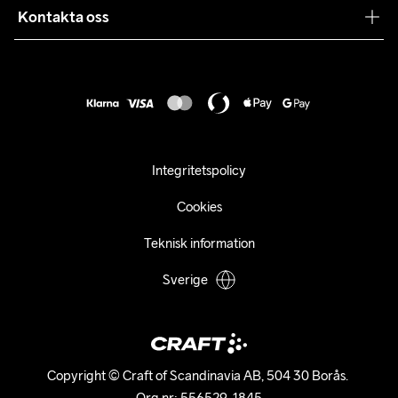
Samarbeten
Kontakta oss
Retur
Karriär
customercare@craftsportswear.com
Frakt & Leverans
Press
+46 (0) 33 722 32 10
FAQ
Tillgänglighets­redogörelse
Ångra ditt köp
Integritetspolicy
Cookies
Teknisk information
Sverige
Copyright © Craft of Scandinavia AB, 504 30 Borås. 

Org.nr: 556529-1845