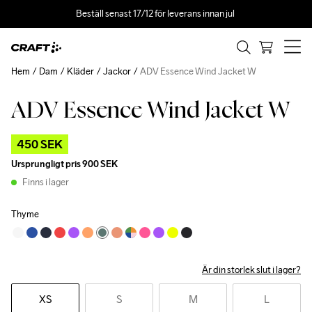
Beställ senast 17/12 för leverans innan jul 
Hem
Dam
Kläder
Jackor
ADV Essence Wind Jacket W
ADV Essence Wind Jacket W
Outlet
450 SEK
Ursprungligt pris
900 SEK
Finns i lager
Thyme
Är din storlek slut i lager?
XS
S
M
L