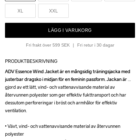
XL
XXL
LÄGG I VARUKORG
Fri frakt över 599 SEK
Fri retur i 30 dagar
PRODUKTBESKRIVNING
ADV Essence Wind Jacket är en mångsidig träningsjacka med 
ADV Essence Wind Jacket är en mångsidig träningsjacka med 
justerbar dragsko i midjan för en feminin passform. Jackan är 
justerbar dragsko i midjan för en feminin passform. Jackan är 
gjord av ett lätt, vind- och vattenavvisande material av 
gjord av ett lätt, vind- och vattenavvisande material av 
återvunnen polyester som ger effektiv fukttransport och har 
återvunnen polyester som ger effektiv fukttransport och har 
dessutom perforeringar i bröst och armhålor för effektiv 
dessutom perforeringar i bröst och armhålor för effektiv 
ventilation. 

ventilation. 

• Vävt, vind- och vattenavvisande material av återvunnen 
• Vävt, vind- och vattenavvisande material av återvunnen 
polyester 

polyester 
