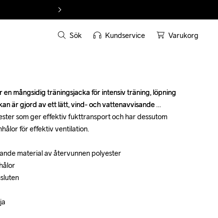
Sök
Kundservice
Varukorg
n mångsidig träningsjacka för intensiv träning, löpning 
n mångsidig träningsjacka för intensiv träning, löpning 
kan är gjord av ett lätt, vind- och vattenavvisande 
kan är gjord av ett lätt, vind- och vattenavvisande 
ster som ger effektiv fukttransport och har dessutom 
ster som ger effektiv fukttransport och har dessutom 
ålor för effektiv ventilation. 

ålor för effektiv ventilation. 

sande material av återvunnen polyester 

sande material av återvunnen polyester 

ålor 

ålor 

luten 

luten 

a 

a 
