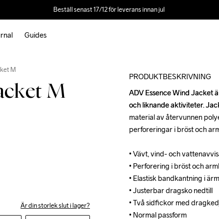
Beställ senast 17/12 för leverans innan jul 
rnal
Guides
Outlet
ket M
PRODUKTBESKRIVNING
acket M
ADV Essence Wind Jacket är e
ADV Essence Wind Jacket är e
och liknande aktiviteter. Jac
och liknande aktiviteter. Jac
material av återvunnen polye
material av återvunnen polye
perforeringar i bröst och armh
perforeringar i bröst och armh
• Vävt, vind- och vattenavvi
• Vävt, vind- och vattenavvi
• Perforering i bröst och armh
• Perforering i bröst och armh
• Elastisk bandkantning i ärms
• Elastisk bandkantning i ärms
• Justerbar dragsko nedtill 

• Justerbar dragsko nedtill 

• Två sidfickor med dragkedj
• Två sidfickor med dragkedj
Är din storlek slut i lager?
• Normal passform
• Normal passform