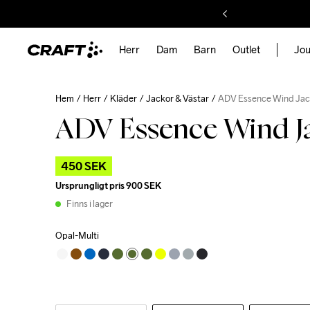
Herr
Dam
Barn
Outlet
Jou
Hem
Herr
Kläder
Jackor & Västar
ADV Essence Wind Jac
ADV Essence Wind J
450 SEK
Ursprungligt pris
900 SEK
Finns i lager
Opal-Multi