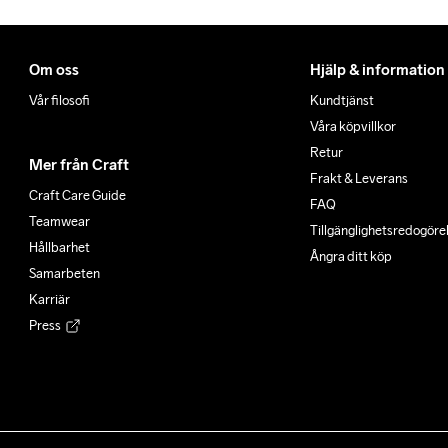
Om oss
Hjälp & information
Vår filosofi
Kundtjänst
Våra köpvillkor
Retur
Mer från Craft
Frakt & Leverans
Craft Care Guide
FAQ
Teamwear
Tillgänglighets­redogöre
Hållbarhet
Ångra ditt köp
Samarbeten
Karriär
Press