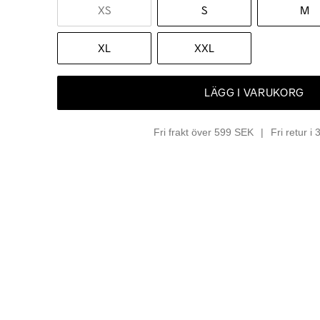
XS
S
M
XL
XXL
LÄGG I VARUKORG
Fri frakt över 599 SEK
Fri retur i