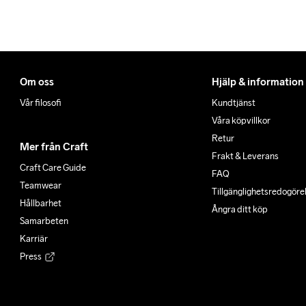
Om oss
Hjälp & information
Vår filosofi
Kundtjänst
Våra köpvillkor
Retur
Mer från Craft
Frakt & Leverans
Craft Care Guide
FAQ
Teamwear
Tillgänglighets­redogöre
Hållbarhet
Ångra ditt köp
Samarbeten
Karriär
Press