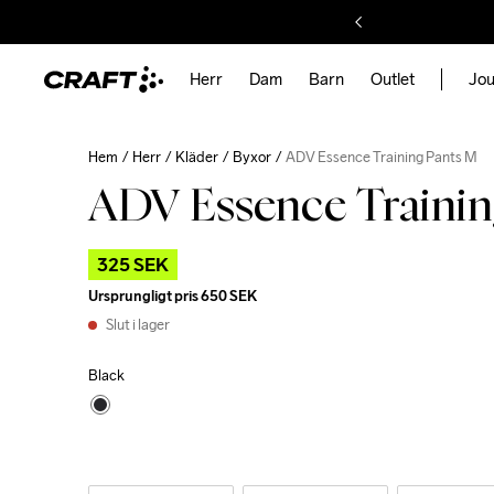
Herr
Dam
Barn
Outlet
Jou
Hem
Herr
Kläder
Byxor
ADV Essence Training Pants M
ADV Essence Trainin
325 SEK
Ursprungligt pris
650 SEK
Slut i lager
Black