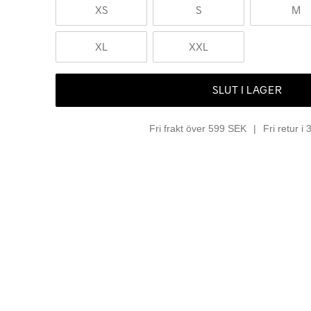
XS
S
M
XL
XXL
SLUT I LAGER
Fri frakt över 599 SEK
Fri retur i