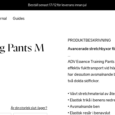
Beställ senast 17/12 för leverans innan jul 
rnal
Guides
Outlet
Recycled
PRODUKTBESKRIVNING
g Pants M
Avancerade stretchbyxor för 
Avancerade stretchbyxor för 
ADV Essence Training Pants 
ADV Essence Training Pants 
effektiv fukttransport vid h
effektiv fukttransport vid h
har dessutom avsmalnande ben
har dessutom avsmalnande ben
två dolda sidfickor.

två dolda sidfickor.

• Vävt stretchmaterial av åt
• Vävt stretchmaterial av åt
• Elastisk trikå i benens nedre
• Elastisk trikå i benens nedre
• Avsmalnande ben

• Avsmalnande ben

Är din storlek slut i lager?
• Elastisk resår i benavslut

• Elastisk resår i benavslut
