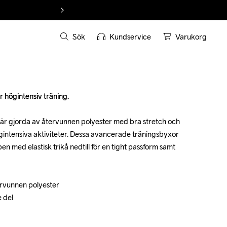
Sök
Kundservice
Varukorg
högintensiv träning.

högintensiv träning.

är gjorda av återvunnen polyester med bra stretch och 
är gjorda av återvunnen polyester med bra stretch och 
ögintensiva aktiviteter. Dessa avancerade träningsbyxor 
ögintensiva aktiviteter. Dessa avancerade träningsbyxor 
 med elastisk trikå nedtill för en tight passform samt 
 med elastisk trikå nedtill för en tight passform samt 
ervunnen polyester

ervunnen polyester

 del

 del
