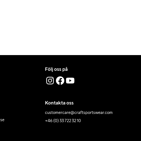
er av oss i ditt mail angående leverans.
Följ oss på
Kontakta oss
customercare@craftsportswear.com
lse
+46 (0) 33 722 32 10