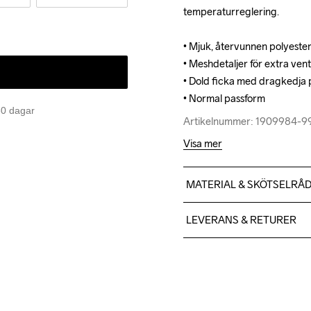
temperaturreglering.

temperaturreglering.

• Mjuk, återvunnen polyestert
• Mjuk, återvunnen polyestert
• Meshdetaljer för extra venti
• Meshdetaljer för extra venti
• Dold ficka med dragkedja p
• Dold ficka med dragkedja p
• Normal passform
• Normal passform
 30 dagar
Artikelnummer: 1909984-
Artikelnummer: 1909984-
Visa mer
MATERIAL & SKÖTSELRÅ
Body 95% Polyester-recycl
LEVERANS & RETURER
recycled
Vi skickar med Postnord Mypa
599;-.
Givetvis har du gratis retur
Machine wash 
Du kan alltid ändra ditt ut
40