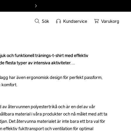
Sök
Kundservice
Varukorg
k och funktionell tränings-t-shirt med effektiv 
k och funktionell tränings-t-shirt med effektiv 
e flesta typer av intensiva aktiviteter. 

e flesta typer av intensiva aktiviteter. 

agg har även ergonomisk design för perfekt passform, 
agg har även ergonomisk design för perfekt passform, 
 komfort.

 komfort.

av återvunnen polyestertrikå och är en del av vår 
av återvunnen polyestertrikå och är en del av vår 
ållbara material i våra produkter och nå målet med att ta 
ållbara material i våra produkter och nå målet med att ta 
jan. Det återvunna materialet är inte bara ett bra val för 
jan. Det återvunna materialet är inte bara ett bra val för 
n effektiv fukttransport och ventilation för optimal 
n effektiv fukttransport och ventilation för optimal 