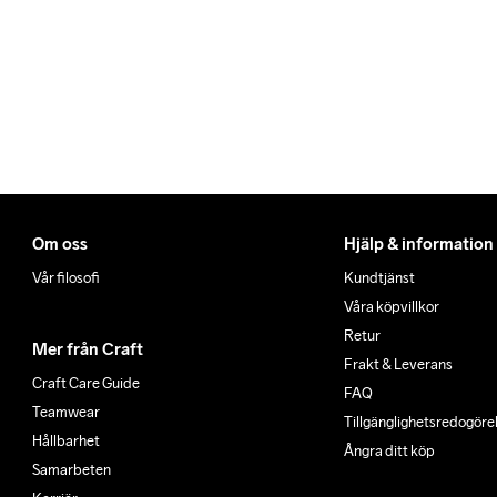
när du får ditt trackingnumm
Om oss
Hjälp & information
Vår filosofi
Kundtjänst
Våra köpvillkor
Retur
Mer från Craft
Frakt & Leverans
Craft Care Guide
FAQ
Teamwear
Tillgänglighets­redogöre
Hållbarhet
Ångra ditt köp
Samarbeten