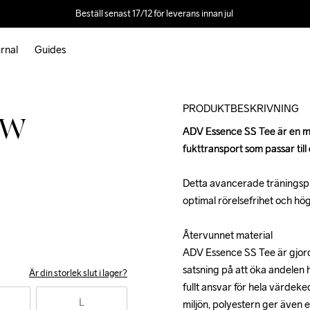
Beställ senast 17/12 för leverans innan jul 
rnal
Guides
PRODUKTBESKRIVNING
 W
ADV Essence SS Tee är en mju
ADV Essence SS Tee är en mju
fukttransport som passar till d
fukttransport som passar till d
Detta avancerade träningspl
Detta avancerade träningspl
optimal rörelsefrihet och hög
optimal rörelsefrihet och hög
Återvunnet material

Återvunnet material

ADV Essence SS Tee är gjord 
ADV Essence SS Tee är gjord 
satsning på att öka andelen h
satsning på att öka andelen h
Är din storlek slut i lager?
fullt ansvar för hela värdeked
fullt ansvar för hela värdeked
L
miljön, polyestern ger även e
miljön, polyestern ger även e