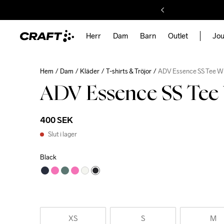
Herr
Dam
Barn
Outlet
Jou
Hem
Dam
Kläder
T-shirts & Tröjor
ADV Essence SS Tee W
ADV Essence SS Tee
400 SEK
Slut i lager
Black
XS
S
M