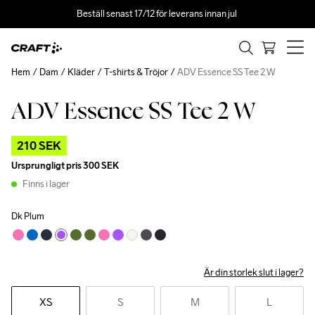
Beställ senast 17/12 för leverans innan jul 
Hem
Dam
Kläder
T-shirts & Tröjor
ADV Essence SS Tee 2 W
ADV Essence SS Tee 2 W
Outlet
210 SEK
Ursprungligt pris
300 SEK
Finns i lager
Dk Plum
Är din storlek slut i lager?
XS
S
M
L