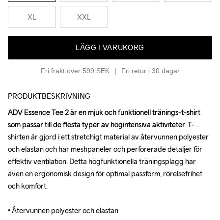
XL
XXL
LÄGG I VARUKORG
Fri frakt över 599 SEK
Fri retur i 30 dagar
PRODUKTBESKRIVNING
ADV Essence Tee 2 är en mjuk och funktionell tränings-t-shirt 
ADV Essence Tee 2 är en mjuk och funktionell tränings-t-shirt 
som passar till de flesta typer av högintensiva aktiviteter. T-
som passar till de flesta typer av högintensiva aktiviteter. T-
shirten är gjord i ett stretchigt material av återvunnen polyester 
shirten är gjord i ett stretchigt material av återvunnen polyester 
och elastan och har meshpaneler och perforerade detaljer för 
och elastan och har meshpaneler och perforerade detaljer för 
effektiv ventilation. Detta högfunktionella träningsplagg har 
effektiv ventilation. Detta högfunktionella träningsplagg har 
även en ergonomisk design för optimal passform, rörelsefrihet 
även en ergonomisk design för optimal passform, rörelsefrihet 
och komfort. 

och komfort. 

• Återvunnen polyester och elastan 

• Återvunnen polyester och elastan 
