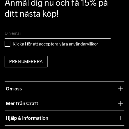
Anmäl dig nu och få 15% på 
ditt nästa köp!
Klicka i för att acceptera våra 
användarvillkor
PRENUMERERA
Om oss
Vår filosofi
Mer från Craft
Craft Care Guide
Hjälp & information
Teamwear
Kundtjänst