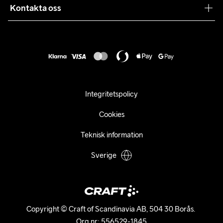
Samarbeten
Kontakta oss
Retur
Karriär
customercare@craftsportswear.com
Frakt & Leverans
Press
+46 (0) 33 722 32 10
FAQ
Tillgänglighets­redogörelse
Ångra ditt köp
Integritetspolicy
Cookies
Teknisk information
Sverige
Copyright © Craft of Scandinavia AB, 504 30 Borås. 

Org.nr: 556529-1845