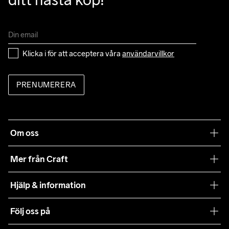
Klicka i för att acceptera våra 
användarvillkor
PRENUMERERA
Om oss
Vår filosofi
Mer från Craft
Craft Care Guide
Hjälp & information
Teamwear
Kundtjänst
Följ oss på
Hållbarhet
Våra köpvillkor