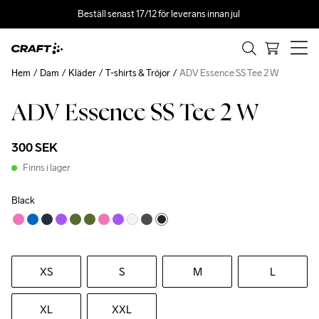
Beställ senast 17/12 för leverans innan jul 
Hem
Dam
Kläder
T-shirts & Tröjor
ADV Essence SS Tee 2 W
ADV Essence SS Tee 2 W
300 SEK
Finns i lager
Black
XS
S
M
L
XL
XXL