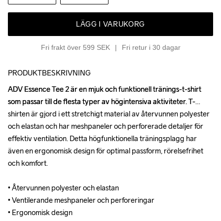
LÄGG I VARUKORG
Fri frakt över 599 SEK
Fri retur i 30 dagar
PRODUKTBESKRIVNING
ADV Essence Tee 2 är en mjuk och funktionell tränings-t-shirt 
ADV Essence Tee 2 är en mjuk och funktionell tränings-t-shirt 
som passar till de flesta typer av högintensiva aktiviteter. T-
som passar till de flesta typer av högintensiva aktiviteter. T-
shirten är gjord i ett stretchigt material av återvunnen polyester 
shirten är gjord i ett stretchigt material av återvunnen polyester 
och elastan och har meshpaneler och perforerade detaljer för 
och elastan och har meshpaneler och perforerade detaljer för 
effektiv ventilation. Detta högfunktionella träningsplagg har 
effektiv ventilation. Detta högfunktionella träningsplagg har 
även en ergonomisk design för optimal passform, rörelsefrihet 
även en ergonomisk design för optimal passform, rörelsefrihet 
och komfort. 

och komfort. 

• Återvunnen polyester och elastan 

• Återvunnen polyester och elastan 

• Ventilerande meshpaneler och perforeringar 

• Ventilerande meshpaneler och perforeringar 

• Ergonomisk design 

• Ergonomisk design 
