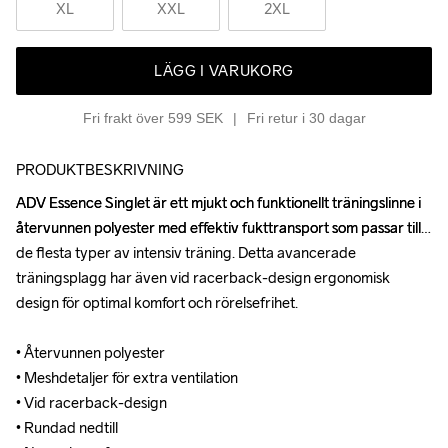
XL
XXL
2XL
LÄGG I VARUKORG
Fri frakt över 599 SEK
Fri retur i 30 dagar
PRODUKTBESKRIVNING
ADV Essence Singlet är ett mjukt och funktionellt träningslinne i 
ADV Essence Singlet är ett mjukt och funktionellt träningslinne i 
återvunnen polyester med effektiv fukttransport som passar till 
återvunnen polyester med effektiv fukttransport som passar till 
de flesta typer av intensiv träning. Detta avancerade 
de flesta typer av intensiv träning. Detta avancerade 
träningsplagg har även vid racerback-design ergonomisk 
träningsplagg har även vid racerback-design ergonomisk 
design för optimal komfort och rörelsefrihet.

design för optimal komfort och rörelsefrihet.

• Återvunnen polyester

• Återvunnen polyester

• Meshdetaljer för extra ventilation

• Meshdetaljer för extra ventilation

• Vid racerback-design

• Vid racerback-design

• Rundad nedtill

• Rundad nedtill
