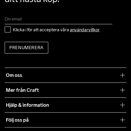
Klicka i för att acceptera våra 
användarvillkor
PRENUMERERA
Om oss
Vår filosofi
Mer från Craft
Craft Care Guide
Hjälp & information
Teamwear
Kundtjänst
Följ oss på
Hållbarhet
Våra köpvillkor