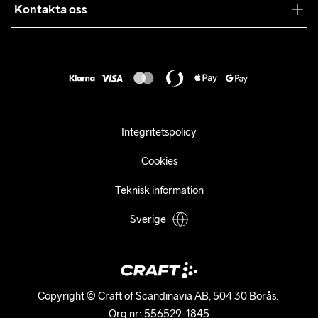
Samarbeten
Kontakta oss
Retur
Karriär
customercare@craftsportswear.com
Frakt & Leverans
Press
+46 (0) 33 722 32 10
FAQ
Tillgänglighets­redogörelse
Ångra ditt köp
Integritetspolicy
Cookies
Teknisk information
Sverige
Copyright © Craft of Scandinavia AB, 504 30 Borås. 

Org.nr: 556529-1845