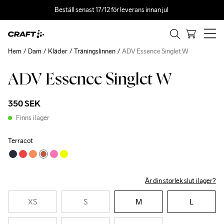
Beställ senast 17/12 för leverans innan jul 
Hem
Dam
Kläder
Träningslinnen
ADV Essence Singlet W
ADV Essence Singlet W
350 SEK
Finns i lager
Terracot
Är din storlek slut i lager?
XS
S
M
L