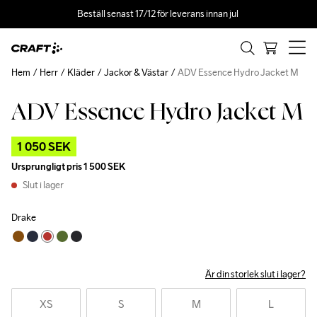
Beställ senast 17/12 för leverans innan jul 
Hem
Herr
Kläder
Jackor & Västar
ADV Essence Hydro Jacket M
ADV Essence Hydro Jacket M
Outlet
1 050 SEK
Ursprungligt pris
1 500 SEK
Slut i lager
Drake
Är din storlek slut i lager?
XS
S
M
L