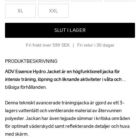
XL
XXL
SLUT I LAGER
Fri frakt över 599 SEK
Fri retur i 30 dagar
PRODUKTBESKRIVNING
ADV Essence Hydro Jacket är en högfunktionell jacka för 
ADV Essence Hydro Jacket är en högfunktionell jacka för 
intensiv träning, löpning och liknande aktiviteter i våta och 
intensiv träning, löpning och liknande aktiviteter i våta och 
blåsiga förhållanden.

blåsiga förhållanden.

Denna tekniskt avancerade träningsjacka är gjord av ett 3-
Denna tekniskt avancerade träningsjacka är gjord av ett 3-
lagers vattentätt och ventilerande material av återvunnen 
lagers vattentätt och ventilerande material av återvunnen 
polyester. Jackan har även tejpade sömmar i kritiska områden 
polyester. Jackan har även tejpade sömmar i kritiska områden 
för optimalt väderskydd samt reflekterande detaljer och huva 
för optimalt väderskydd samt reflekterande detaljer och huva 
med skärm.

med skärm.
