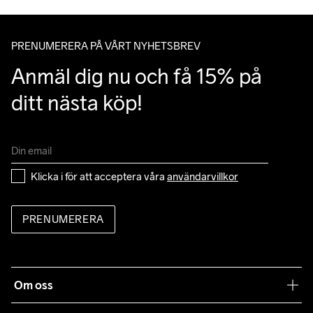
Clean
40
av Postnords app när du får ditt trackingnummer av oss i ditt 
mail angående leverans.
PRENUMERERA PÅ VÅRT NYHETSBREV
Anmäl dig nu och få 15% på 
ditt nästa köp!
Klicka i för att acceptera våra 
användarvillkor
PRENUMERERA
Om oss
Vår filosofi