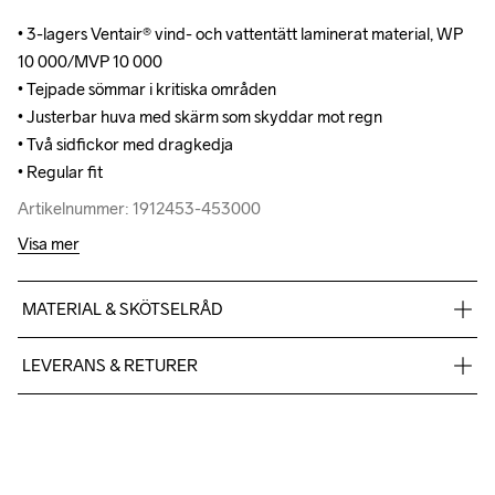
• 3-lagers Ventair® vind- och vattentätt laminerat material, WP 
• 3-lagers Ventair® vind- och vattentätt laminerat material, WP 
10 000/MVP 10 000

10 000/MVP 10 000

• Tejpade sömmar i kritiska områden

• Tejpade sömmar i kritiska områden

• Justerbar huva med skärm som skyddar mot regn

• Justerbar huva med skärm som skyddar mot regn

• Två sidfickor med dragkedja

• Två sidfickor med dragkedja

• Regular fit
• Regular fit
Artikelnummer: 1912453-453000
Artikelnummer: 1912453-453000
Visa mer
MATERIAL & SKÖTSELRÅD
Face 100% Polyester-recycled Mid 100% Polyurethane Back 
LEVERANS & RETURER
100% Polyester
Vi skickar med Postnord Mypack och fraktfritt direkt till dig när 
du handlar över 599;-.
Givetvis har du gratis retur när du handlar hos oss på Craft.
Do Not Bleach
Do Not Dry 
Do Not Iron
Do Not Tumble
Machine wash 
Du kan alltid ändra ditt utlämningsställe genom att använda dig 