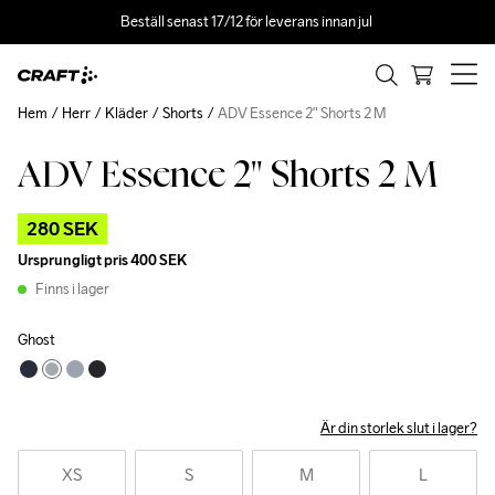
Beställ senast 17/12 för leverans innan jul 
Hem
Herr
Kläder
Shorts
ADV Essence 2" Shorts 2 M
ADV Essence 2" Shorts 2 M
Outlet
280 SEK
Ursprungligt pris
400 SEK
Finns i lager
Ghost
Är din storlek slut i lager?
XS
S
M
L