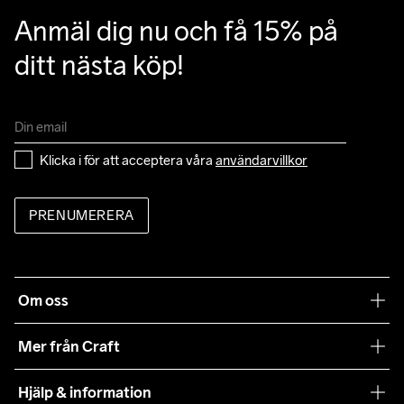
Clean
Temp
40
Anmäl dig nu och få 15% på 
ditt nästa köp!
Klicka i för att acceptera våra 
användarvillkor
PRENUMERERA
Om oss
Vår filosofi
Mer från Craft
Craft Care Guide
Hjälp & information