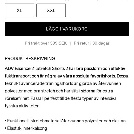
XL
XXL
LÄGG I VARUKORG
Fri frakt över 599 SEK
Fri retur i 30 dagar
PRODUKTBESKRIVNING
ADV Essence 2” Stretch Shorts 2 har bra passform och effektiv 
ADV Essence 2” Stretch Shorts 2 har bra passform och effektiv 
fukttransport och är några av våra absoluta favoritshorts. Dessa 
fukttransport och är några av våra absoluta favoritshorts. Dessa 
tekniskt avancerade träningsshorts är gjorda av återvunnen 
tekniskt avancerade träningsshorts är gjorda av återvunnen 
polyester med bra stretch och har slits i sidorna för extra 
polyester med bra stretch och har slits i sidorna för extra 
rörelsefrihet. Passar perfekt till de flesta typer av intensiva 
rörelsefrihet. Passar perfekt till de flesta typer av intensiva 
fysiska aktiviteter.

fysiska aktiviteter.

• Funktionellt stretchmaterial återvunnen polyester och elastan

• Funktionellt stretchmaterial återvunnen polyester och elastan

• Elastisk innerkalsong

• Elastisk innerkalsong
