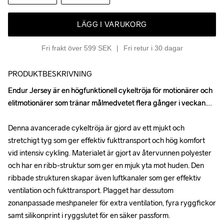
LÄGG I VARUKORG
Fri frakt över 599 SEK
Fri retur i 30 dagar
PRODUKTBESKRIVNING
Endur Jersey är en högfunktionell cykeltröja för motionärer och 
Endur Jersey är en högfunktionell cykeltröja för motionärer och 
elitmotionärer som tränar målmedvetet flera gånger i veckan.

elitmotionärer som tränar målmedvetet flera gånger i veckan.

Denna avancerade cykeltröja är gjord av ett mjukt och 
Denna avancerade cykeltröja är gjord av ett mjukt och 
stretchigt tyg som ger effektiv fukttransport och hög komfort 
stretchigt tyg som ger effektiv fukttransport och hög komfort 
vid intensiv cykling. Materialet är gjort av återvunnen polyester 
vid intensiv cykling. Materialet är gjort av återvunnen polyester 
och har en ribb-struktur som ger en mjuk yta mot huden. Den 
och har en ribb-struktur som ger en mjuk yta mot huden. Den 
ribbade strukturen skapar även luftkanaler som ger effektiv 
ribbade strukturen skapar även luftkanaler som ger effektiv 
ventilation och fukttransport. Plagget har dessutom 
ventilation och fukttransport. Plagget har dessutom 
zonanpassade meshpaneler för extra ventilation, fyra ryggfickor 
zonanpassade meshpaneler för extra ventilation, fyra ryggfickor 
samt silikonprint i ryggslutet för en säker passform.

samt silikonprint i ryggslutet för en säker passform.
