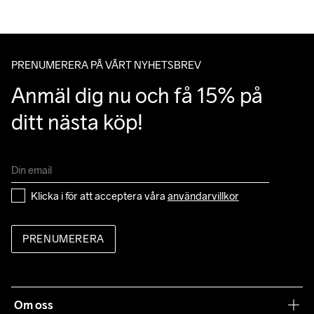
Du kan alltid ändra ditt utlämningsställe genom att använda dig 
av Postnords app när du får ditt trackingnummer av oss i ditt 
mail angående leverans.
Do Not Bleach
Do Not Dry 
Ironing Low 
Machine wash 
Tumble Low 
PRENUMERERA PÅ VÅRT NYHETSBREV
Clean
Temp
40
Temp
Anmäl dig nu och få 15% på 
ditt nästa köp!
Klicka i för att acceptera våra 
användarvillkor
PRENUMERERA
Om oss