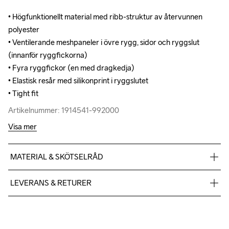
• Högfunktionellt material med ribb-struktur av återvunnen 
• Högfunktionellt material med ribb-struktur av återvunnen 
polyester

polyester

• Ventilerande meshpaneler i övre rygg, sidor och ryggslut 
• Ventilerande meshpaneler i övre rygg, sidor och ryggslut 
(innanför ryggfickorna)

(innanför ryggfickorna)

• Fyra ryggfickor (en med dragkedja)

• Fyra ryggfickor (en med dragkedja)

• Elastisk resår med silikonprint i ryggslutet

• Elastisk resår med silikonprint i ryggslutet

• Tight fit
• Tight fit
Artikelnummer: 1914541-992000
Artikelnummer: 1914541-992000
Visa mer
MATERIAL & SKÖTSELRÅD
Body

LEVERANS & RETURER
100% Polyester-Recycled

Side Panels

Vi skickar med Postnord Mypack och fraktfritt direkt till dig när 
87% Polyester-Recycled

du handlar över 599;-.
13% Elastane
Givetvis har du gratis retur när du handlar hos oss på Craft.