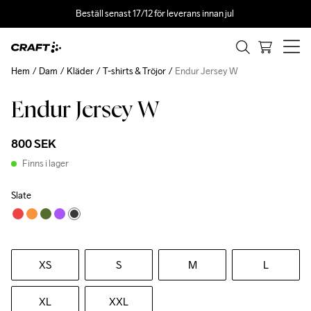
Beställ senast 17/12 för leverans innan jul 
Hem
Dam
Kläder
T-shirts & Tröjor
Endur Jersey W
Endur Jersey W
800 SEK
Finns i lager
Slate
XS
S
M
L
XL
XXL