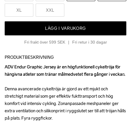
XL
XXL
LÄGG I VARUKORG
Fri frakt över 599 SEK
Fri retur i 30 dagar
PRODUKTBESKRIVNING
ADV Endur Graphic Jersey är en högfunktionell cykeltröja för 
ADV Endur Graphic Jersey är en högfunktionell cykeltröja för 
hängivna atleter som tränar målmedvetet flera gånger i veckan.

hängivna atleter som tränar målmedvetet flera gånger i veckan.

Denna avancerade cykeltröja är gjord av ett mjukt och 
Denna avancerade cykeltröja är gjord av ett mjukt och 
stretchigt material som ger effektiv fukttransport och hög 
stretchigt material som ger effektiv fukttransport och hög 
komfort vid intensiv cykling. Zonanpassade meshpaneler ger 
komfort vid intensiv cykling. Zonanpassade meshpaneler ger 
extra ventilation och silikonprint i ryggslutet ser till att tröjan hålls 
extra ventilation och silikonprint i ryggslutet ser till att tröjan hålls 
på plats. Fyra ryggfickor.

på plats. Fyra ryggfickor.
