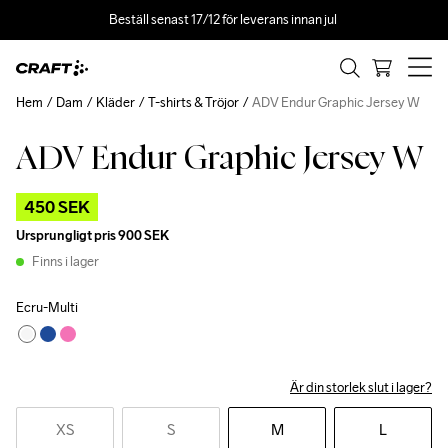
Beställ senast 17/12 för leverans innan jul 
Hem
Dam
Kläder
T-shirts & Tröjor
ADV Endur Graphic Jersey W
ADV Endur Graphic Jersey W
Outlet
450 SEK
Ursprungligt pris
900 SEK
Finns i lager
Ecru-Multi
Är din storlek slut i lager?
XS
S
M
L