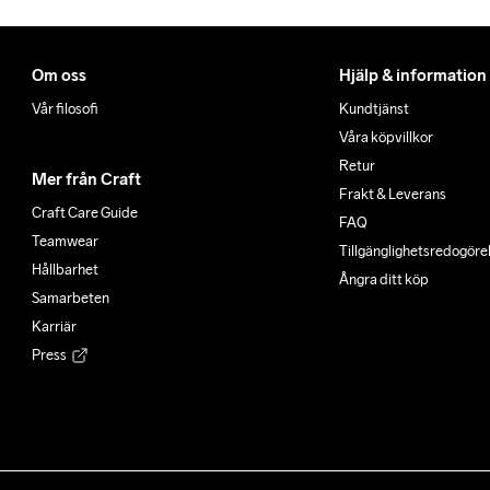
Om oss
Hjälp & information
Vår filosofi
Kundtjänst
Våra köpvillkor
Retur
Mer från Craft
Frakt & Leverans
Craft Care Guide
FAQ
Teamwear
Tillgänglighets­redogöre
Hållbarhet
Ångra ditt köp
Samarbeten
Karriär
Press