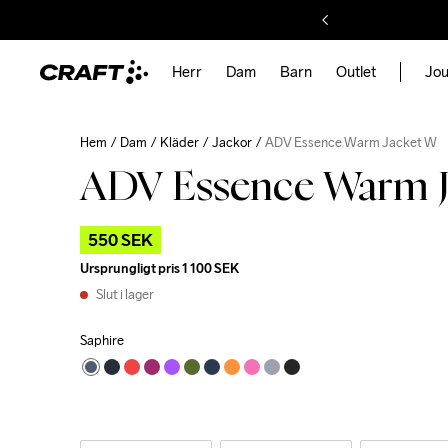
Herr
Dam
Barn
Outlet
Jou
Hem
Dam
Kläder
Jackor
ADV Essence Warm Jacket W
ADV Essence Warm 
550 SEK
Ursprungligt pris
1 100 SEK
Slut i lager
Saphire