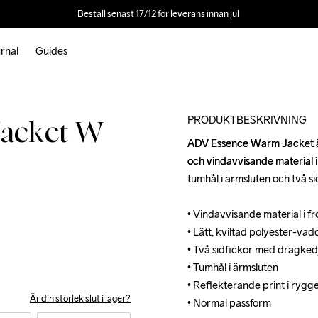
Beställ senast 17/12 för leverans innan jul 
rnal
Guides
Outlet
PRODUKTBESKRIVNING
Jacket W
ADV Essence Warm Jacket är 
ADV Essence Warm Jacket är 
och vindavvisande material 
och vindavvisande material 
tumhål i ärmsluten och två s
tumhål i ärmsluten och två s
• Vindavvisande material i f
• Vindavvisande material i f
• Lätt, kviltad polyester-vadd
• Lätt, kviltad polyester-vadd
• Två sidfickor med dragkedj
• Två sidfickor med dragkedj
• Tumhål i ärmsluten

• Tumhål i ärmsluten

• Reflekterande print i rygge
• Reflekterande print i rygge
Är din storlek slut i lager?
• Normal passform
• Normal passform