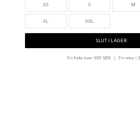
XS
S
M
XL
XXL
SLUT I LAGER
Fri frakt över 599 SEK
Fri retur i