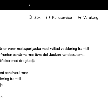
Sök
Kundservice
Varukorg
en varm multisportjacka med kviltad vaddering framtill 
en varm multisportjacka med kviltad vaddering framtill 
i fronten och ärmarnas övre del. Jackan har dessutom 
i fronten och ärmarnas övre del. Jackan har dessutom 
idfickor med dragkedja.

idfickor med dragkedja.

ront och överärmar

ront och överärmar

ering framtill

ering framtill

a

a

n

n
