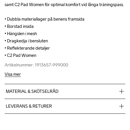
samt C2 Pad Women för optimal komfort vid långa träningspass.

samt C2 Pad Women för optimal komfort vid långa träningspass.

• Dubbla materiallager på benens framsida 

• Dubbla materiallager på benens framsida 

• Borstad insida

• Borstad insida

• Hängslen i mesh

• Hängslen i mesh

• Dragkedja i bensluten

• Dragkedja i bensluten

• Reflekterande detaljer

• Reflekterande detaljer

• C2 Pad Women
• C2 Pad Women
Artikelnummer: 1913657-999000
Artikelnummer: 1913657-999000
Visa mer
MATERIAL & SKÖTSELRÅD
Lower Body: 82% Polyester -Recycled, 18% Elastane, Upper 
LEVERANS & RETURER
Body: 95% Polyester - Recycled, 5% Elastane
Vi skickar med Postnord Mypack och fraktfritt direkt till dig när 
du handlar över 599;-.