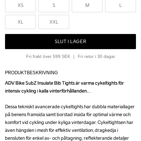
XS
S
M
L
XL
XXL
SLUT I LAGER
Fri frakt över 599 SEK
Fri retur i 30 dagar
PRODUKTBESKRIVNING
ADV Bike SubZ Insulate Bib Tights är varma cykeltights för 
ADV Bike SubZ Insulate Bib Tights är varma cykeltights för 
intensiv cykling i kalla vinterförhållanden.

intensiv cykling i kalla vinterförhållanden.

Dessa tekniskt avancerade cykeltights har dubbla materiallager 
Dessa tekniskt avancerade cykeltights har dubbla materiallager 
på benens framsida samt borstad insida för optimal värme och 
på benens framsida samt borstad insida för optimal värme och 
komfort vid cykling under kyliga vinterdagar. Cykeltightsen har 
komfort vid cykling under kyliga vinterdagar. Cykeltightsen har 
även hängslen i mesh för effektiv ventilation, dragkedja i 
även hängslen i mesh för effektiv ventilation, dragkedja i 
bensluten för enkel av- och påtagning, reflekterande detaljer 
bensluten för enkel av- och påtagning, reflekterande detaljer 