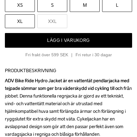
XS
S
M
L
XL
XXL
LÄGG I VARUKORG
Fri frakt över 599 SEK
Fri retur i 30 dagar
PRODUKTBESKRIVNING
ADV Bike Ride Hydro Jacket är en vattentät pendlarjacka med 
ADV Bike Ride Hydro Jacket är en vattentät pendlarjacka med 
tejpade sömmar som ger bra väderskydd vid cykling till och från 
tejpade sömmar som ger bra väderskydd vid cykling till och från 
jobbet. Denna funktionella regnjacka är gjord av ett tekniskt, 
jobbet. Denna funktionella regnjacka är gjord av ett tekniskt, 
vind- och vattentätt material och är utrustad med 
vind- och vattentätt material och är utrustad med 
hjälmkompatibel huva samt förlängda ärmar och förlängning i 
hjälmkompatibel huva samt förlängda ärmar och förlängning i 
ryggslutet för extra skydd mot väta. Cykeljackan har en 
ryggslutet för extra skydd mot väta. Cykeljackan har en 
avslappnad design som gör att den passar perfekt även som 
avslappnad design som gör att den passar perfekt även som 
vardagsjacka i regniga och blåsiga förhållanden.

vardagsjacka i regniga och blåsiga förhållanden.
