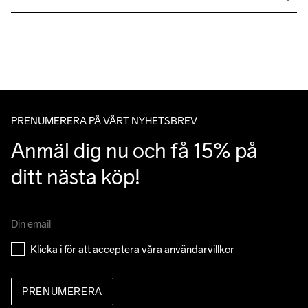
Polyurethane, Lining 100% Polyester
Vi skickar med Postnord Mypack och fraktfritt direkt till dig när 
du handlar över 599;-.
Givetvis har du gratis retur när du handlar hos oss på Craft.
Du kan alltid ändra ditt utlämningsställe genom att använda dig 
av Postnords app när du får ditt trackingnummer av oss i ditt 
mail angående leverans.
PRENUMERERA PÅ VÅRT NYHETSBREV
Anmäl dig nu och få 15% på 
ditt nästa köp!
Klicka i för att acceptera våra 
användarvillkor
PRENUMERERA