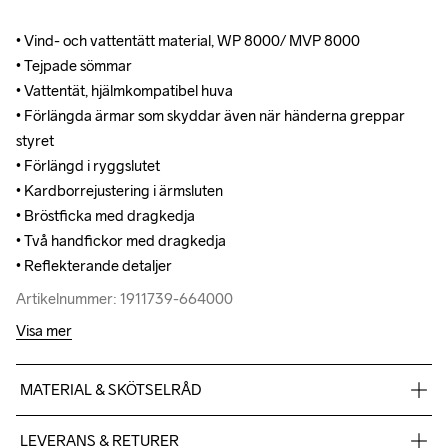
• Vind- och vattentätt material, WP 8000/ MVP 8000

• Vind- och vattentätt material, WP 8000/ MVP 8000

• Tejpade sömmar

• Tejpade sömmar

• Vattentät, hjälmkompatibel huva

• Vattentät, hjälmkompatibel huva

• Förlängda ärmar som skyddar även när händerna greppar 
• Förlängda ärmar som skyddar även när händerna greppar 
styret

styret

• Förlängd i ryggslutet 

• Förlängd i ryggslutet 

• Kardborrejustering i ärmsluten

• Kardborrejustering i ärmsluten

• Bröstficka med dragkedja

• Bröstficka med dragkedja

• Två handfickor med dragkedja

• Två handfickor med dragkedja

• Reflekterande detaljer
• Reflekterande detaljer
Artikelnummer: 1911739-664000
Artikelnummer: 1911739-664000
Visa mer
MATERIAL & SKÖTSELRÅD
Face 60% Polyester - recycled, 40% Polyester, Back 100% 
LEVERANS & RETURER