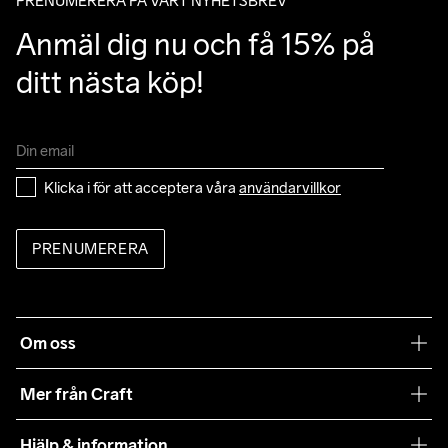
PRENUMERERA PÅ VÅRT NYHETSBREV
Anmäl dig nu och få 15% på 
ditt nästa köp!
Klicka i för att acceptera våra 
användarvillkor
PRENUMERERA
Om oss
Vår filosofi
Mer från Craft
Craft Care Guide
Hjälp & information