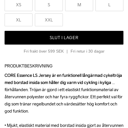
XS
S
M
L
XL
XXL
SLUT I LAGER
Fri frakt över 599 SEK
Fri retur i 30 dagar
PRODUKTBESKRIVNING
CORE Essence LS Jersey är en funktionell långärmad cykeltröja 
CORE Essence LS Jersey är en funktionell långärmad cykeltröja 
med borstad insida som håller dig varm vid cykling i kyliga 
med borstad insida som håller dig varm vid cykling i kyliga 
förhållanden. Tröjan är gjord i ett elastiskt funktionsmaterial av 
förhållanden. Tröjan är gjord i ett elastiskt funktionsmaterial av 
återvunnen polyester och har fyra ryggfickor. Ett perfekt val för 
återvunnen polyester och har fyra ryggfickor. Ett perfekt val för 
dig som tränar regelbundet och värdesätter hög komfort och 
dig som tränar regelbundet och värdesätter hög komfort och 
god funktion.

god funktion.

• Mjukt, elastiskt material med borstad insida gjort av återvunnen 
• Mjukt, elastiskt material med borstad insida gjort av återvunnen 