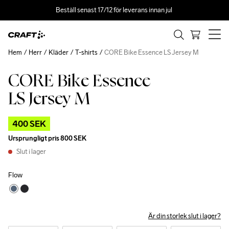
Beställ senast 17/12 för leverans innan jul 
Hem
Herr
Kläder
T-shirts
CORE Bike Essence LS Jersey M
CORE Bike Essence
Outlet
LS Jersey M
400 SEK
Ursprungligt pris
800 SEK
Slut i lager
Flow
Är din storlek slut i lager?