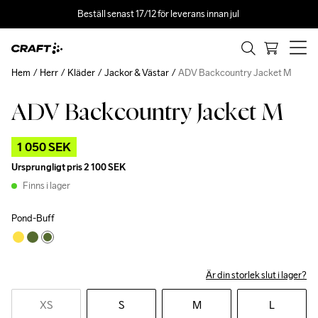
Beställ senast 17/12 för leverans innan jul 
Hem
Herr
Kläder
Jackor & Västar
ADV Backcountry Jacket M
ADV Backcountry Jacket M
Outlet
1 050 SEK
Ursprungligt pris
2 100 SEK
Finns i lager
Pond-Buff
Är din storlek slut i lager?
XS
S
M
L