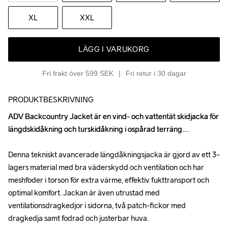
XL
XXL
LÄGG I VARUKORG
Fri frakt över 599 SEK
Fri retur i 30 dagar
PRODUKTBESKRIVNING
ADV Backcountry Jacket är en vind- och vattentät skidjacka för 
ADV Backcountry Jacket är en vind- och vattentät skidjacka för 
längdskidåkning och turskidåkning i ospårad terräng.

längdskidåkning och turskidåkning i ospårad terräng.

Denna tekniskt avancerade längdåkningsjacka är gjord av ett 3-
Denna tekniskt avancerade längdåkningsjacka är gjord av ett 3-
lagers material med bra väderskydd och ventilation och har 
lagers material med bra väderskydd och ventilation och har 
meshfoder i torson för extra värme, effektiv fukttransport och 
meshfoder i torson för extra värme, effektiv fukttransport och 
optimal komfort. Jackan är även utrustad med 
optimal komfort. Jackan är även utrustad med 
ventilationsdragkedjor i sidorna, två patch-fickor med 
ventilationsdragkedjor i sidorna, två patch-fickor med 
dragkedja samt fodrad och justerbar huva.

dragkedja samt fodrad och justerbar huva.
