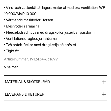
• Vind-och vattentätt 3-lagers material med bra ventilation, WP 
• Vind-och vattentätt 3-lagers material med bra ventilation, WP 
10 000/MVP 10 000

10 000/MVP 10 000

• Värmande meshfoder i torson

• Värmande meshfoder i torson

• Meshfoder i ärmarna

• Meshfoder i ärmarna

• Fleecefodrad huva med dragsko för justerbar passform  

• Fleecefodrad huva med dragsko för justerbar passform  

• Ventilationsdragkedjor i sidorna

• Ventilationsdragkedjor i sidorna

• Två patch-fickor med dragkedja på bröstet

• Två patch-fickor med dragkedja på bröstet

• Tight fit
• Tight fit
Artikelnummer: 1912434-631699
Artikelnummer: 1912434-631699
Visa mer
MATERIAL & SKÖTSELRÅD
Body: Face 100% polyester-recycled Mid 100% polyurethane 
LEVERANS & RETURER
Back 100% polyester Lining: 100% polyester
Vi skickar med Postnord Mypack och fraktfritt direkt till dig när 
Machine wash 
du handlar över 599;-.