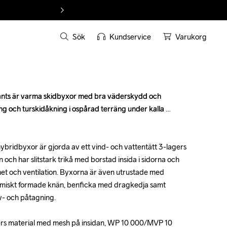
Sök
Kundservice
Varukorg
ts är varma skidbyxor med bra väderskydd och 
ts är varma skidbyxor med bra väderskydd och 
ing och turskidåkning i ospårad terräng under kalla 
ing och turskidåkning i ospårad terräng under kalla 
bridbyxor är gjorda av ett vind- och vattentätt 3-lagers 
bridbyxor är gjorda av ett vind- och vattentätt 3-lagers 
och har slitstark trikå med borstad insida i sidorna och 
och har slitstark trikå med borstad insida i sidorna och 
ihet och ventilation. Byxorna är även utrustade med 
ihet och ventilation. Byxorna är även utrustade med 
omiskt formade knän, benficka med dragkedja samt 
omiskt formade knän, benficka med dragkedja samt 
v- och påtagning.

v- och påtagning.

gers material med mesh på insidan, WP 10 000/MVP 10 
gers material med mesh på insidan, WP 10 000/MVP 10 