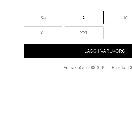
XS
S
M
XL
XXL
LÄGG I VARUKORG
Fri frakt över 599 SEK
Fri retur i