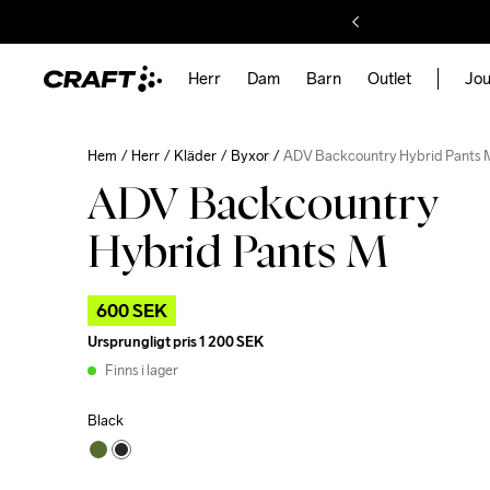
Herr
Dam
Barn
Outlet
Jou
Hem
Herr
Kläder
Byxor
ADV Backcountry Hybrid Pants 
ADV Backcountry
Hybrid Pants M
600 SEK
Ursprungligt pris
1 200 SEK
Finns i lager
Black