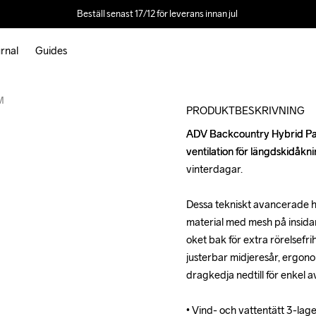
Beställ senast 17/12 för leverans innan jul 
rnal
Guides
Outlet
M
PRODUKTBESKRIVNING
ADV Backcountry Hybrid Pan
ADV Backcountry Hybrid Pan
ventilation för längdskidåkn
ventilation för längdskidåkn
vinterdagar. 

vinterdagar. 

Dessa tekniskt avancerade hy
Dessa tekniskt avancerade hy
material med mesh på insidan 
material med mesh på insidan 
oket bak för extra rörelsefr
oket bak för extra rörelsefr
justerbar midjeresår, ergon
justerbar midjeresår, ergon
dragkedja nedtill för enkel a
dragkedja nedtill för enkel a
• Vind- och vattentätt 3-la
• Vind- och vattentätt 3-la