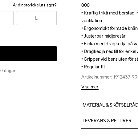
000

000

Är din storlek slut i lager?
• Kraftig trikå med borstad in
• Kraftig trikå med borstad in
L
ventilation

ventilation

• Ergonomiskt formade knän

• Ergonomiskt formade knän

• Justerbar midjeresår

• Justerbar midjeresår

• Ficka med dragkedja på vä
• Ficka med dragkedja på vä
• Dragkedja nedtill för enkel
• Dragkedja nedtill för enkel
• Gripper vid bensluten för s
• Gripper vid bensluten för s
• Regular fit
• Regular fit
 30 dagar
Artikelnummer: 1912437-9
Artikelnummer: 1912437-9
Visa mer
MATERIAL & SKÖTSELRÅ
Body: Face 100% polyester
LEVERANS & RETURER
Lower front body: 49% pol
Vi skickar med Postnord Mypa