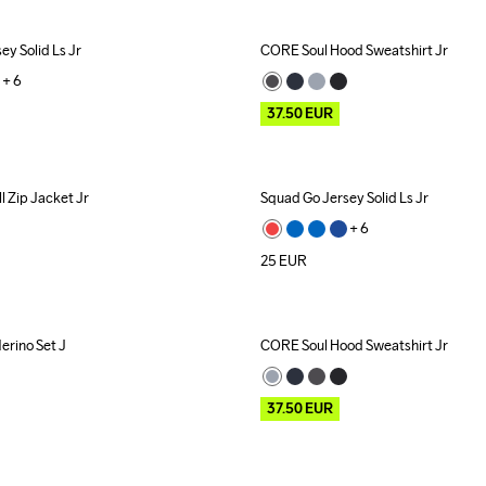
ey Solid Ls Jr
CORE Soul Hood Sweatshirt Jr
Outlet
+ 
6
37.50
EUR
l Zip Jacket Jr
Squad Go Jersey Solid Ls Jr
+ 
6
25
EUR
rino Set J
CORE Soul Hood Sweatshirt Jr
Outlet
37.50
EUR