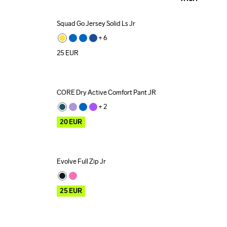
Squad Go Jersey Solid Ls Jr
+ 
6
25
EUR
CORE Dry Active Comfort Pant JR
Outlet
+ 
2
20
EUR
Evolve Full Zip Jr
Outlet
25
EUR