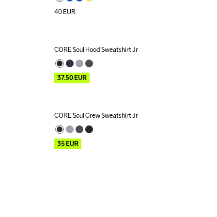
40
EUR
CORE Soul Hood Sweatshirt Jr
Outlet
37.50
EUR
CORE Soul Crew Sweatshirt Jr
Outlet
35
EUR