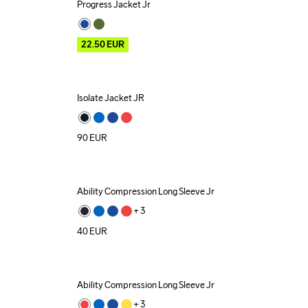
Progress Jacket Jr
Outlet
22.50
EUR
Isolate Jacket JR
90
EUR
Ability Compression Long Sleeve Jr
+ 
3
40
EUR
Ability Compression Long Sleeve Jr
+ 
3