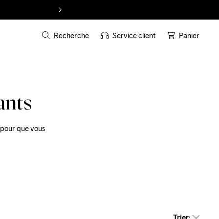
Recherche
Service client
Panier
ants
t pour que vous 
Trier
: