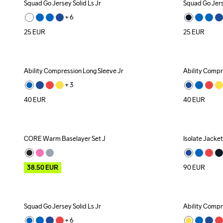
Squad Go Jersey Solid Ls Jr
Squad Go Jers
+ 
6
25
EUR
25
EUR
Ability Compression Long Sleeve Jr
Ability Compr
+ 
3
40
EUR
40
EUR
CORE Warm Baselayer Set J
Isolate Jacke
Outlet
38.50
EUR
90
EUR
Squad Go Jersey Solid Ls Jr
Ability Compr
+ 
6