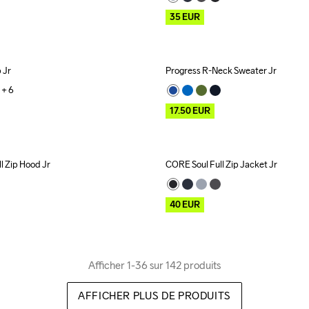
35
EUR
 Jr
Progress R-Neck Sweater Jr
Outlet
+ 
6
17.50
EUR
l Zip Hood Jr
CORE Soul Full Zip Jacket Jr
Outlet
40
EUR
Afficher 1-36 sur 142 produits
AFFICHER PLUS DE PRODUITS