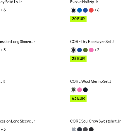
ey Solid Ls Jr
Evolve Halfzip Jr
Outlet
+ 
6
+ 
6
20
EUR
ession Long Sleeve Jr
CORE Dry Baselayer Set J
Outlet
+ 
3
+ 
2
28
EUR
t JR
CORE Wool Merino Set J
Outlet
63
EUR
ession Long Sleeve Jr
CORE Soul Crew Sweatshirt Jr
Outlet
+ 
3