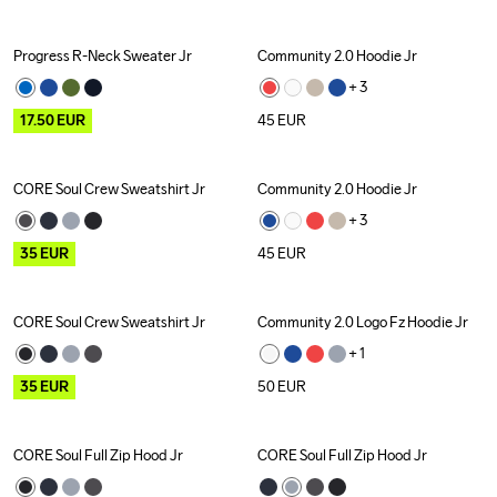
Progress R-Neck Sweater Jr
Community 2.0 Hoodie Jr
Outlet
New
+ 
3
17.50
EUR
45
EUR
CORE Soul Crew Sweatshirt Jr
Community 2.0 Hoodie Jr
Outlet
+ 
3
35
EUR
45
EUR
CORE Soul Crew Sweatshirt Jr
Community 2.0 Logo Fz Hoodie Jr
Outlet
+ 
1
35
EUR
50
EUR
CORE Soul Full Zip Hood Jr
CORE Soul Full Zip Hood Jr
Outlet
Outlet