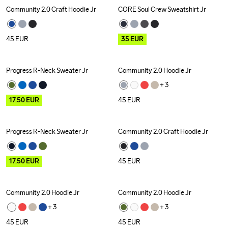
Community 2.0 Craft Hoodie Jr
CORE Soul Crew Sweatshirt Jr
Outlet
45
EUR
35
EUR
Progress R-Neck Sweater Jr
Community 2.0 Hoodie Jr
Outlet
+ 
3
17.50
EUR
45
EUR
Progress R-Neck Sweater Jr
Community 2.0 Craft Hoodie Jr
Outlet
17.50
EUR
45
EUR
Community 2.0 Hoodie Jr
Community 2.0 Hoodie Jr
New
+ 
3
+ 
3
45
EUR
45
EUR