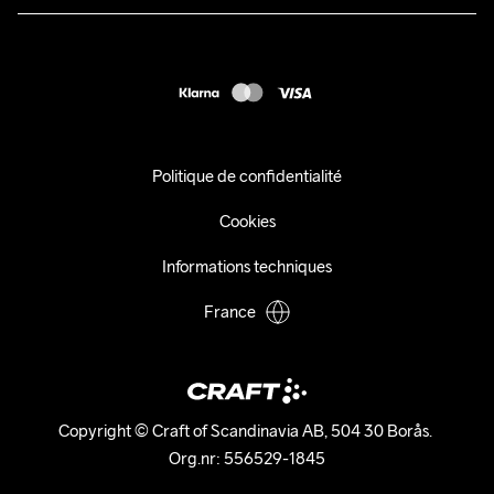
Presse
customercare@craftsportswear.com
Expédition
+46 (0) 33 722 32 10
FAQ
Accessibility statement
Exercer mon droit de rétractation
Politique de confidentialité
Cookies
Informations techniques
France
Copyright © Craft of Scandinavia AB, 504 30 Borås. 

Org.nr: 556529-1845