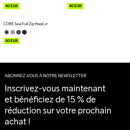
40
EUR
40
EUR
CORE Soul Full Zip Hood Jr
Outlet
40
EUR
ABONNEZ-VOUS À NOTRE NEWSLETTER
Inscrivez-vous maintenant 
et bénéficiez de 15 % de 
réduction sur votre prochain 
achat !