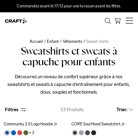
Commandez avant le 17/12 pour une livraison avant les fêtes.
Accueil
Enfant
Vêtements
Sweat-shirts
Sweatshirts et sweats à
capuche pour enfants
Découvrez un niveau de confort supérieur grâce à nos 
sweatshirts et sweats à capuche d'entraînement pour enfants, 
doux, souples et fonctionnels.
Filtres
33
Produits
Trier
:
Community 2.0 Logo Hoodie Jr
CORE Soul Hood Sweatshirt Jr
Outlet
+ 
2