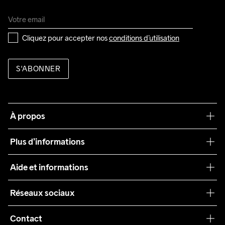
Cliquez pour accepter nos 
conditions d’utilisation
S'ABONNER
À propos
Notre philosophie
Plus d’informations
Craft Care Guide
Aide et informations
Teamwear
Service client
Réseaux sociaux
Durabilité
Conditions générales
Collaborations
Contact
Retours