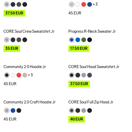
+ 
3
37.50
EUR
45
EUR
CORE Soul Crew Sweatshirt Jr
Progress R-Neck Sweater Jr
Outlet
Outlet
35
EUR
17.50
EUR
Community 2.0 Hoodie Jr
CORE Soul Hood Sweatshirt Jr
Outlet
+ 
3
45
EUR
37.50
EUR
Community 2.0 Craft Hoodie Jr
CORE Soul Full Zip Hood Jr
Outlet
45
EUR
40
EUR