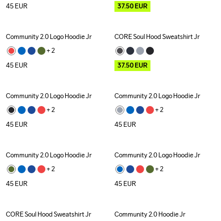
45
EUR
37.50
EUR
Community 2.0 Logo Hoodie Jr
CORE Soul Hood Sweatshirt Jr
Outlet
+ 
2
45
EUR
37.50
EUR
Community 2.0 Logo Hoodie Jr
Community 2.0 Logo Hoodie Jr
+ 
2
+ 
2
45
EUR
45
EUR
Community 2.0 Logo Hoodie Jr
Community 2.0 Logo Hoodie Jr
+ 
2
+ 
2
45
EUR
45
EUR
CORE Soul Hood Sweatshirt Jr
Community 2.0 Hoodie Jr
Outlet