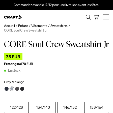
Commandez avant le 17/12 pour une livraison avant les fêtes.
Accueil
Enfant
Vêtements
Sweatshirts
CORE Soul Crew Sweatshirt Jr
CORE Soul Crew Sweatshirt Jr
Outlet
35 EUR
Prix original
70 EUR
En stock
Grey Melange
122
/128
134
/140
146
/152
158
/164