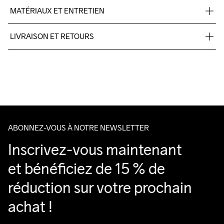
MATÉRIAUX ET ENTRETIEN
48% cotton, 47% polyester, 5%elastane.
LIVRAISON ET RETOURS
Livraison gratuite à partir de €50.
Pour les commandes inférieures, nous facturons €5.
Do Not Bleach
Do Not Dry 
Do Not Iron
Do Not Tumble
Machine wash 
Nous faisons appel à DHL qui livre pendant la journée.
Clean
30
Veillez à choisir une adresse où vous recevrez le colis.
ABONNEZ-VOUS À NOTRE NEWSLETTER
Inscrivez-vous maintenant 
et bénéficiez de 15 % de 
réduction sur votre prochain 
achat !