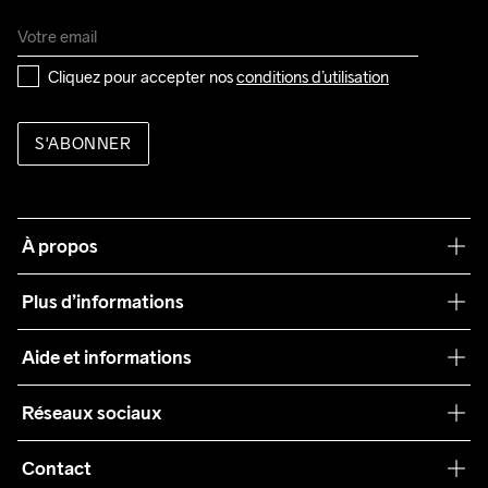
Cliquez pour accepter nos 
conditions d’utilisation
S'ABONNER
À propos
Notre philosophie
Plus d’informations
Craft Care Guide
Aide et informations
Teamwear
Service client
Réseaux sociaux
Durabilité
Conditions générales
Collaborations
Contact
Retours