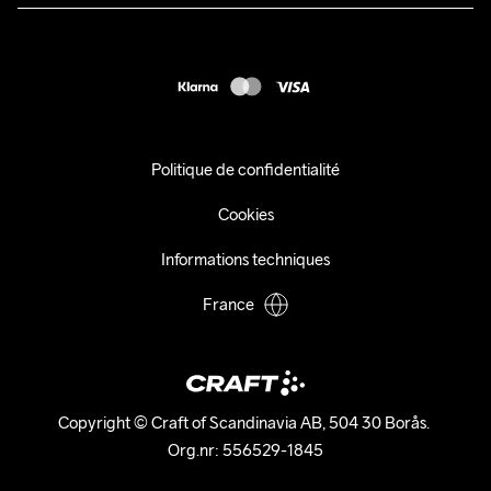
Presse
customercare@craftsportswear.com
Expédition
+46 (0) 33 722 32 10
FAQ
Accessibility statement
Exercer mon droit de rétractation
Politique de confidentialité
Cookies
Informations techniques
France
Copyright © Craft of Scandinavia AB, 504 30 Borås. 

Org.nr: 556529-1845