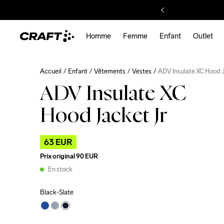
Homme
Femme
Enfant
Outlet
Accueil
Enfant
Vêtements
Vestes
ADV Insulate XC Hood 
ADV Insulate XC
Hood Jacket Jr
63 EUR
Prix original
90 EUR
En stock
Black-Slate