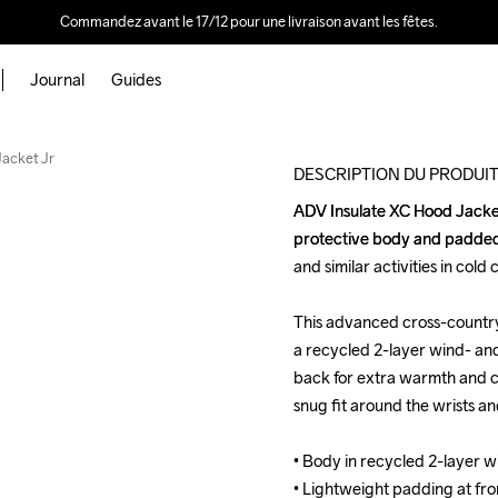
Commandez avant le 17/12 pour une livraison avant les fêtes.
Journal
Guides
Outlet
Jacket Jr
DESCRIPTION DU PRODUI
ADV Insulate XC Hood Jacket 
ADV Insulate XC Hood Jacket 
protective body and padded 
protective body and padded 
and similar activities in cold c
and similar activities in cold c
This advanced cross-country
This advanced cross-country
a recycled 2-layer wind- and 
a recycled 2-layer wind- and 
back for extra warmth and com
back for extra warmth and com
snug fit around the wrists an
snug fit around the wrists an
• Body in recycled 2-layer 
• Body in recycled 2-layer 
• Lightweight padding at fr
• Lightweight padding at fr