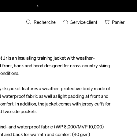
Recherche
Service client
Panier
T
Jr is an insulating training jacket with weather-
Jr is an insulating training jacket with weather-
front, back and hood designed for cross-country skiing 
front, back and hood designed for cross-country skiing 
onditions.

onditions.

 ski jacket features a weather-protective body made of 
 ski jacket features a weather-protective body made of 
waterproof fabric as well as light padding at front and 
waterproof fabric as well as light padding at front and 
fort. In addition, the jacket comes with jersey cuffs for 
fort. In addition, the jacket comes with jersey cuffs for 
d two side pockets.

d two side pockets.

wind- and waterproof fabric (WP 8,000/MVP 10,000) 

wind- and waterproof fabric (WP 8,000/MVP 10,000) 

ont and back for warmth and comfort (40 gsm)

ont and back for warmth and comfort (40 gsm)
