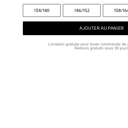
134
/140
146
/152
158
/16
AJOUTER AU PANIER
Livraison gratuite pour toute commande de 
Retours gratuits sous 30 jour