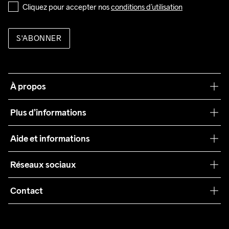
Cliquez pour accepter nos 
conditions d’utilisation
S'ABONNER
À propos
Notre philosophie
Plus d’informations
Craft Care Guide
Aide et informations
Teamwear
Service client
Réseaux sociaux
Durabilité
Conditions générales
Collaborations
Contact
Retours
Presse
customercare@craftsportswear.com
Expédition
+46 (0) 33 722 32 10