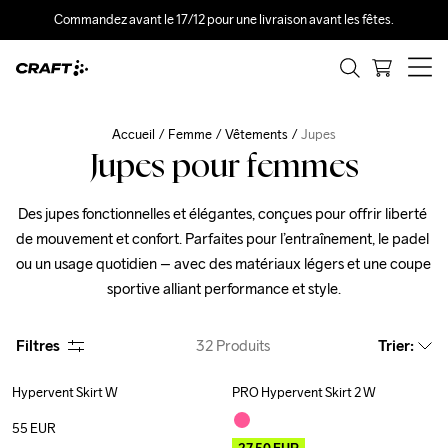
Commandez avant le 17/12 pour une livraison avant les fêtes.
Accueil
Femme
Vêtements
Jupes
Jupes pour femmes
Des jupes fonctionnelles et élégantes, conçues pour offrir liberté 
de mouvement et confort. Parfaites pour l’entraînement, le padel 
ou un usage quotidien – avec des matériaux légers et une coupe 
sportive alliant performance et style.
Filtres
32
Produits
Trier
:
Hypervent Skirt W
PRO Hypervent Skirt 2 W
New
Outlet
55
EUR