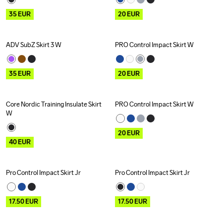
35
EUR
20
EUR
ADV SubZ Skirt 3 W
PRO Control Impact Skirt W
Outlet
Outlet
35
EUR
20
EUR
Core Nordic Training Insulate Skirt 
PRO Control Impact Skirt W
Outlet
Outlet
W
20
EUR
40
EUR
Pro Control Impact Skirt Jr
Pro Control Impact Skirt Jr
Outlet
Outlet
17.50
EUR
17.50
EUR