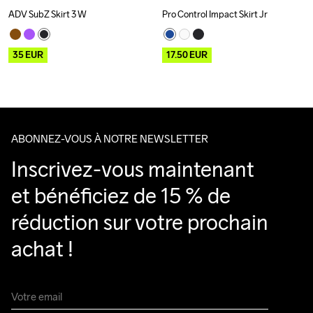
ADV SubZ Skirt 3 W
Pro Control Impact Skirt Jr
Outlet
Outlet
35
EUR
17.50
EUR
ABONNEZ-VOUS À NOTRE NEWSLETTER
Inscrivez-vous maintenant 
et bénéficiez de 15 % de 
réduction sur votre prochain 
achat !