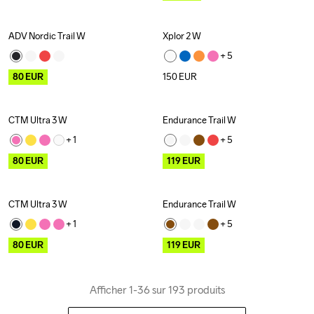
ADV Nordic Trail W
Xplor 2 W
Outlet
+ 
5
80
EUR
150
EUR
CTM Ultra 3 W
Endurance Trail W
Outlet
Outlet
+ 
1
+ 
5
80
EUR
119
EUR
CTM Ultra 3 W
Endurance Trail W
Outlet
Outlet
+ 
1
+ 
5
80
EUR
119
EUR
Afficher 1-36 sur 193 produits