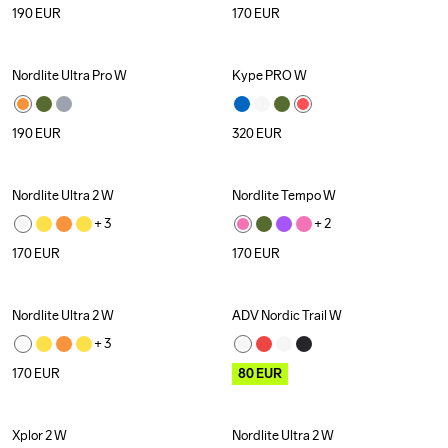
190
EUR
170
EUR
Nordlite Ultra Pro W
Kype PRO W
190
EUR
320
EUR
Nordlite Ultra 2 W
Nordlite Tempo W
+ 
3
+ 
2
170
EUR
170
EUR
Nordlite Ultra 2 W
ADV Nordic Trail W
Outlet
+ 
3
170
EUR
80
EUR
Xplor 2 W
Nordlite Ultra 2 W
Outlet
Outlet