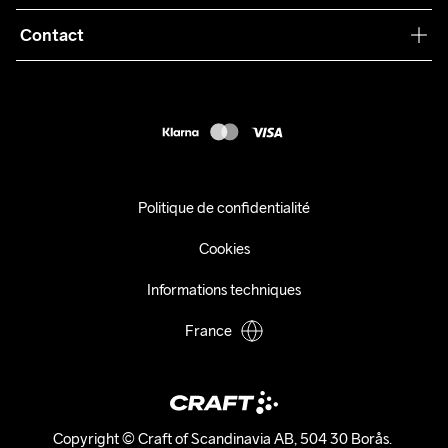
Conditions générales
Collaborations
Contact
Retours
Presse
customercare@craftsportswear.com
Expédition
+46 (0) 33 722 32 10
FAQ
Accessibility statement
Exercer mon droit de rétractation
Politique de confidentialité
Cookies
Informations techniques
France
Copyright © Craft of Scandinavia AB, 504 30 Borås. 
