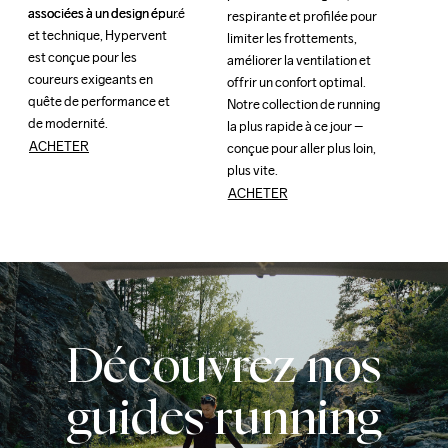
associées à un design épuré 
associées à un design épuré 
respirante et profilée pour 
respirante et profilée pour 
et technique, Hypervent 
et technique, Hypervent 
limiter les frottements, 
limiter les frottements, 
est conçue pour les 
est conçue pour les 
améliorer la ventilation et 
améliorer la ventilation et 
coureurs exigeants en 
coureurs exigeants en 
offrir un confort optimal. 
offrir un confort optimal. 
quête de performance et 
quête de performance et 
Notre collection de running 
Notre collection de running 
de modernité.
de modernité.
la plus rapide à ce jour – 
la plus rapide à ce jour – 
ACHETER
conçue pour aller plus loin, 
conçue pour aller plus loin, 
plus vite.
plus vite.
ACHETER
Découvrez nos
guides running