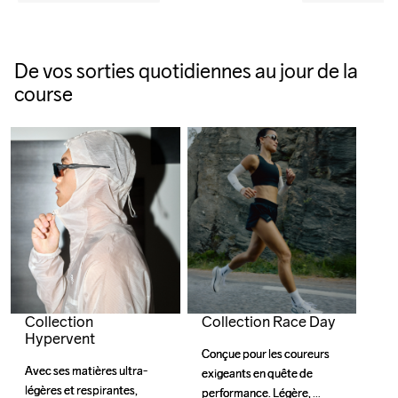
De vos sorties quotidiennes au jour de la
course
Collection Race Day
Collection
Hypervent
Conçue pour les coureurs 
Conçue pour les coureurs 
Avec ses matières ultra-
Avec ses matières ultra-
exigeants en quête de 
exigeants en quête de 
légères et respirantes, 
légères et respirantes, 
performance. Légère, 
performance. Légère, 