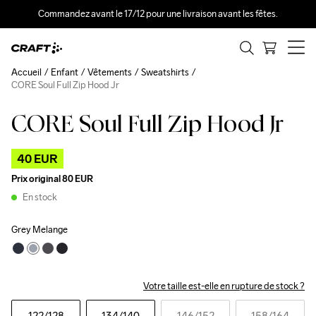
Commandez avant le 17/12 pour une livraison avant les fêtes.
Accueil
Enfant
Vêtements
Sweatshirts
CORE Soul Full Zip Hood Jr
CORE Soul Full Zip Hood Jr
Outlet
40 EUR
Prix original
80 EUR
En stock
Grey Melange
Votre taille est-elle en rupture de stock ?
122
/128
134
/140
146
/152
158
/164