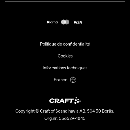
Presse
customercare@craftsportswear.com
Expédition
+46 (0) 33 722 32 10
FAQ
Accessibility statement
Exercer mon droit de rétractation
Politique de confidentialité
Cookies
Informations techniques
France
Copyright © Craft of Scandinavia AB, 504 30 Borås. 

Org.nr: 556529-1845