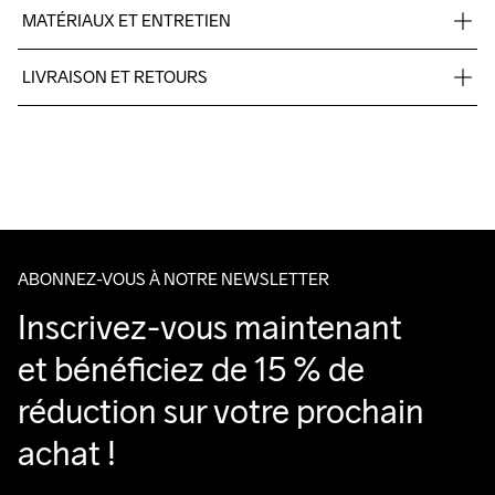
MATÉRIAUX ET ENTRETIEN
48% cotton, 47% polyester, 5%elastane.
LIVRAISON ET RETOURS
Livraison gratuite à partir de €50.
Pour les commandes inférieures, nous facturons €5.
Do Not Bleach
Do Not Dry 
Do Not Iron
Do Not Tumble
Machine wash 
Nous faisons appel à DHL qui livre pendant la journée.
Clean
30
Veillez à choisir une adresse où vous recevrez le colis.
ABONNEZ-VOUS À NOTRE NEWSLETTER
Inscrivez-vous maintenant 
et bénéficiez de 15 % de 
réduction sur votre prochain 
achat !