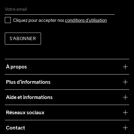
Cliquez pour accepter nos 
conditions d’utilisation
S'ABONNER
À propos
Notre philosophie
Plus d’informations
Craft Care Guide
Aide et informations
Teamwear
Service client
Réseaux sociaux
Durabilité
Conditions générales
Collaborations
Contact
Retours