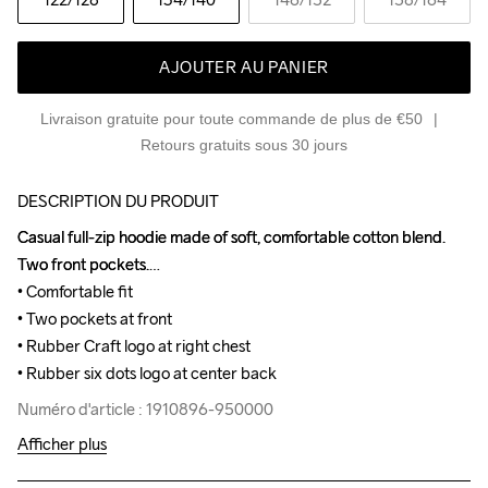
AJOUTER AU PANIER
Livraison gratuite pour toute commande de plus de €50
Retours gratuits sous 30 jours
DESCRIPTION DU PRODUIT
Casual full-zip hoodie made of soft, comfortable cotton blend. 
Casual full-zip hoodie made of soft, comfortable cotton blend. 
Two front pockets.

Two front pockets.

• Comfortable fit

• Comfortable fit

• Two pockets at front

• Two pockets at front

• Rubber Craft logo at right chest

• Rubber Craft logo at right chest

• Rubber six dots logo at center back
• Rubber six dots logo at center back
Numéro d'article : 1910896-950000
Numéro d'article : 1910896-950000
Afficher plus