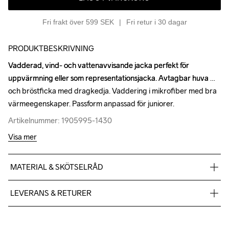
Fri frakt över 599 SEK
Fri retur i 30 dagar
PRODUKTBESKRIVNING
Vadderad, vind- och vattenavvisande jacka perfekt för 
Vadderad, vind- och vattenavvisande jacka perfekt för 
uppvärmning eller som representationsjacka. Avtagbar huva 
uppvärmning eller som representationsjacka. Avtagbar huva 
och bröstficka med dragkedja. Vaddering i mikrofiber med bra 
och bröstficka med dragkedja. Vaddering i mikrofiber med bra 
värmeegenskaper. Passform anpassad för juniorer.
värmeegenskaper. Passform anpassad för juniorer.
Artikelnummer: 1905995-1430
Artikelnummer: 1905995-1430
Visa mer
MATERIAL & SKÖTSELRÅD
100% Polyester
LEVERANS & RETURER
Vi skickar med Postnord Mypack och fraktfritt direkt till dig när 
du handlar över 599;-.