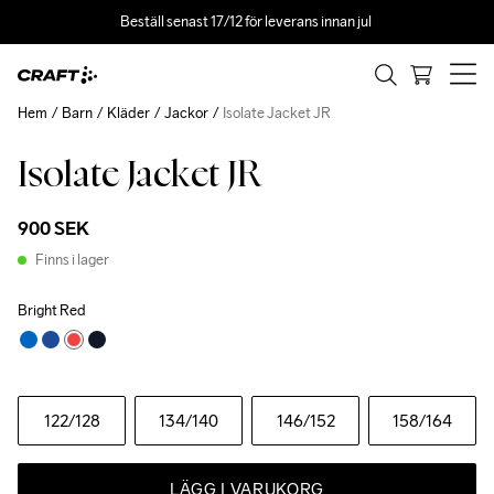
Beställ senast 17/12 för leverans innan jul 
Hem
Barn
Kläder
Jackor
Isolate Jacket JR
Isolate Jacket JR
900 SEK
Finns i lager
Bright Red
122
/128
134
/140
146
/152
158
/164
LÄGG I VARUKORG