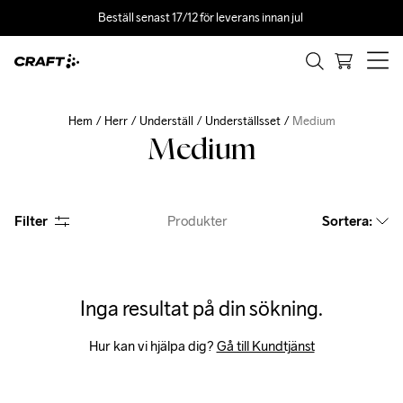
Beställ senast 17/12 för leverans innan jul 
Hem
Herr
Underställ
Underställsset
Medium
Medium
Filter
Produkter
Sortera
:
Inga resultat på din sökning.
Hur kan vi hjälpa dig? 
Gå till Kundtjänst