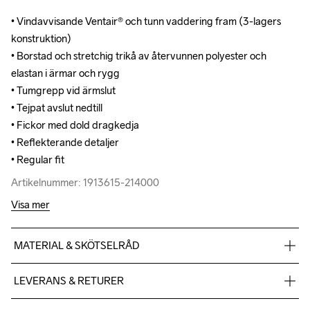
• Vindavvisande Ventair® och tunn vaddering fram (3-lagers 
• Vindavvisande Ventair® och tunn vaddering fram (3-lagers 
konstruktion)

konstruktion)

• Borstad och stretchig trikå av återvunnen polyester och 
• Borstad och stretchig trikå av återvunnen polyester och 
elastan i ärmar och rygg

elastan i ärmar och rygg

• Tumgrepp vid ärmslut

• Tumgrepp vid ärmslut

• Tejpat avslut nedtill

• Tejpat avslut nedtill

• Fickor med dold dragkedja

• Fickor med dold dragkedja

• Reflekterande detaljer

• Reflekterande detaljer

• Regular fit
• Regular fit
Artikelnummer: 1913615-214000
Artikelnummer: 1913615-214000
Visa mer
MATERIAL & SKÖTSELRÅD
Front body: 100% polyester Back body: 88% polyester-
LEVERANS & RETURER
recycled 12% elastane Sleeves: 88% polyester-recycled 12% 
elastane
Vi skickar med Postnord Mypack och fraktfritt direkt till dig när 