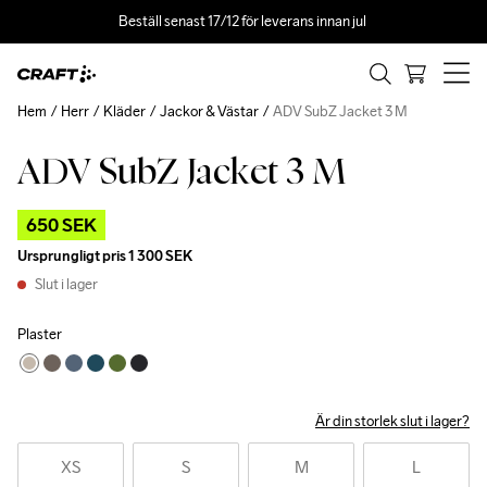
Beställ senast 17/12 för leverans innan jul 
Hem
Herr
Kläder
Jackor & Västar
ADV SubZ Jacket 3 M
ADV SubZ Jacket 3 M
Outlet
650 SEK
Ursprungligt pris
1 300 SEK
Slut i lager
Plaster
Är din storlek slut i lager?
XS
S
M
L