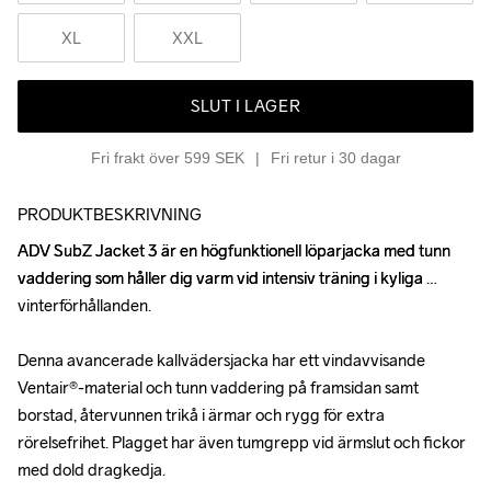
XL
XXL
SLUT I LAGER
Fri frakt över 599 SEK
Fri retur i 30 dagar
PRODUKTBESKRIVNING
ADV SubZ Jacket 3 är en högfunktionell löparjacka med tunn 
ADV SubZ Jacket 3 är en högfunktionell löparjacka med tunn 
vaddering som håller dig varm vid intensiv träning i kyliga 
vaddering som håller dig varm vid intensiv träning i kyliga 
vinterförhållanden. 

vinterförhållanden. 

Denna avancerade kallvädersjacka har ett vindavvisande 
Denna avancerade kallvädersjacka har ett vindavvisande 
Ventair®-material och tunn vaddering på framsidan samt 
Ventair®-material och tunn vaddering på framsidan samt 
borstad, återvunnen trikå i ärmar och rygg för extra 
borstad, återvunnen trikå i ärmar och rygg för extra 
rörelsefrihet. Plagget har även tumgrepp vid ärmslut och fickor 
rörelsefrihet. Plagget har även tumgrepp vid ärmslut och fickor 
med dold dragkedja.

med dold dragkedja.
